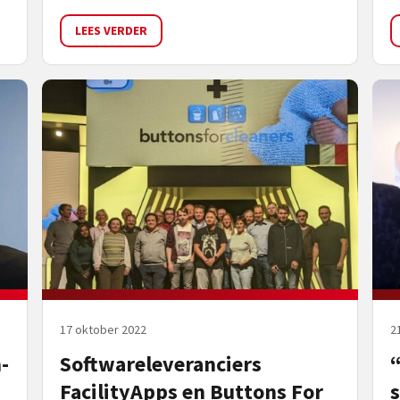
LEES VERDER
17 oktober 2022
21
-
Softwareleveranciers
“
FacilityApps en Buttons For