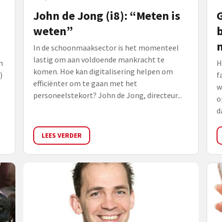
John de Jong (i8): “Meten is
G
weten”
b
n
In de schoonmaaksector is het momenteel
lastig om aan voldoende mankracht te
n
H
komen. Hoe kan digitalisering helpen om
)
f
efficiënter om te gaan met het
w
personeelstekort? John de Jong, directeur...
o
d
LEES VERDER