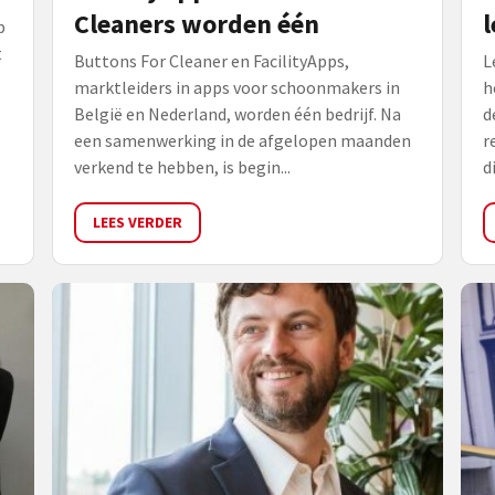
Cleaners worden één
l
p
t
Buttons For Cleaner en FacilityApps,
L
marktleiders in apps voor schoonmakers in
h
België en Nederland, worden één bedrijf. Na
d
een samenwerking in de afgelopen maanden
r
verkend te hebben, is begin...
di
LEES VERDER