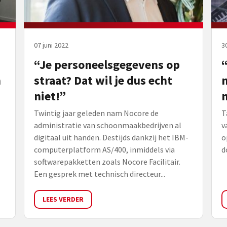
07 juni 2022
3
“Je personeelsgegevens op
“
n
straat? Dat wil je dus echt
m
niet!”
Twintig jaar geleden nam Nocore de
T
administratie van schoonmaakbedrijven al
v
digitaal uit handen. Destijds dankzij het IBM-
o
computerplatform AS/400, inmiddels via
d
softwarepakketten zoals Nocore Facilitair.
Een gesprek met technisch directeur...
LEES VERDER