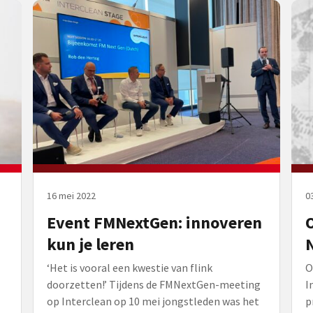
16 mei 2022
0
Event FMNextGen: innoveren
O
kun je leren
N
‘Het is vooral een kwestie van flink
O
doorzetten!’ Tijdens de FMNextGen-meeting
I
op Interclean op 10 mei jongstleden was het
p