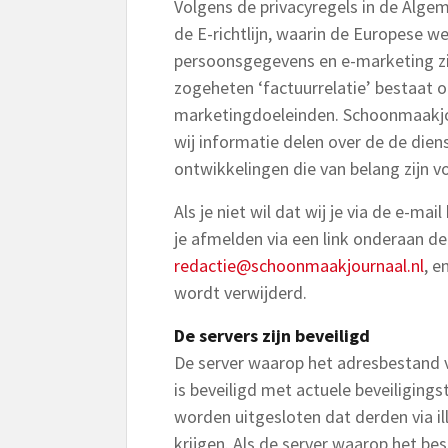
Volgens de privacyregels in de Alg
de E-richtlijn, waarin de Europese w
persoonsgegevens en e-marketing zi
zogeheten ‘factuurrelatie’ bestaat 
marketingdoeleinden. Schoonmaakjou
wij informatie delen over de de die
ontwikkelingen die van belang zijn vo
Als je niet wil dat wij je via de e-m
je afmelden via een link onderaan de
redactie@schoonmaakjournaal.nl
, e
wordt verwijderd.
De servers zijn beveiligd
De server waarop het adresbestand v
is beveiligd met actuele beveiliging
worden uitgesloten dat derden via i
krijgen. Als de server waarop het b