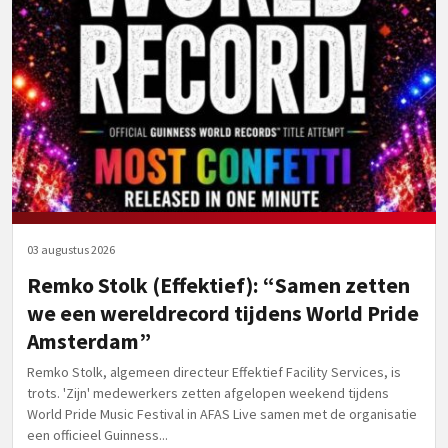
03 augustus 2026
Remko Stolk (Effektief): “Samen zetten
we een wereldrecord tijdens World Pride
Amsterdam”
Remko Stolk, algemeen directeur Effektief Facility Services, is
trots. 'Zijn' medewerkers zetten afgelopen weekend tijdens
World Pride Music Festival in AFAS Live samen met de organisatie
een officieel Guinness...