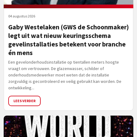
04 augustus 2026
Gaby Westelaken (GWS de Schoonmaker)
legt uit wat nieuw keuringsschema
gevelinstallaties betekent voor branche
én mens
Een gevelonderhoudsinstallatie op tientallen meters hoogte
vraagt om vertrouwen. De glazenwasser, schilder of
onderhoudsmedewerker moet weten dat de installatie
zorgvuldig is gecontroleerd en veilig gebruikt kan worden. De
ontwikkeling...
LEES VERDER