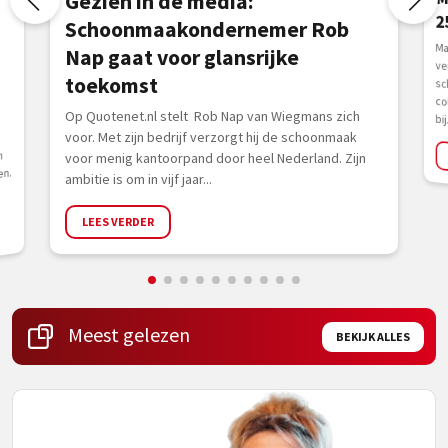
Gezien in de media:
2
Schoonmaakondernemer Rob
Ma
ve
sc
Nap gaat voor glansrijke
toekomst
Op Quotenet.nl stelt Rob Nap van Wiegmans zich
collega’s en de familie Hofkens werd er 
voor. Met zijn bedrijf verzorgt hij de schoonmaak
n
voor menig kantoorpand door heel Nederland. Zijn
en.
ambitie is om in vijf jaar...
LEES VERDER
Meest gelezen
BEKIJK ALLES