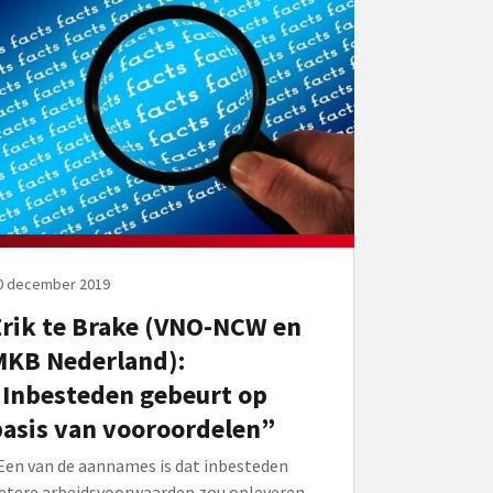
0 december 2019
Erik te Brake (VNO-NCW en
MKB Nederland):
“Inbesteden gebeurt op
basis van vooroordelen”
Een van de aannames is dat inbesteden
etere arbeidsvoorwaarden zou opleveren.