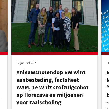
02 januari 2020
1
#nieuwsnotendop EW wint
aanbesteding, factsheet
WAM, 1e Whiz stofzuigcobot
op Horecava en miljoenen
s
voor taalscholing
“
b