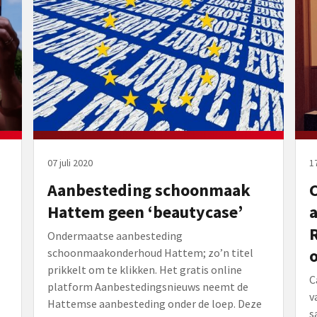
07 juli 2020
17
Aanbesteding schoonmaak
C
Hattem geen ‘beautycase’
a
R
Ondermaatse aanbesteding
o
schoonmaakonderhoud Hattem; zo’n titel
prikkelt om te klikken. Het gratis online
C
platform Aanbestedingsnieuws neemt de
v
Hattemse aanbesteding onder de loep. Deze
s