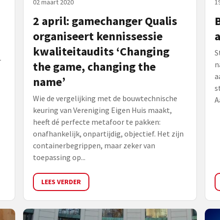
02 maart 2020
1
2 april: gamechanger Qualis
B
organiseert kennissessie
kwaliteitaudits ‘Changing
S
r
the game, changing the
n
a
name’
s
Wie de vergelijking met de bouwtechnische
A
keuring van Vereniging Eigen Huis maakt,
heeft dé perfecte metafoor te pakken:
onafhankelijk, onpartijdig, objectief. Het zijn
containerbegrippen, maar zeker van
toepassing op...
LEES VERDER