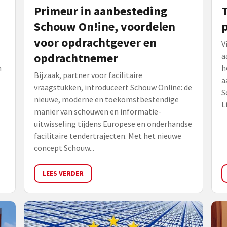
Primeur in aanbesteding
Schouw On!ine, voordelen
p
voor opdrachtgever en
V
opdrachtnemer
a
n
h
Bijzaak, partner voor facilitaire
a
vraagstukken, introduceert Schouw On!ine: de
S
nieuwe, moderne en toekomstbestendige
L
manier van schouwen en informatie-
uitwisseling tijdens Europese en onderhandse
facilitaire tendertrajecten. Met het nieuwe
concept Schouw...
LEES VERDER