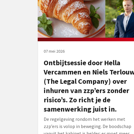
07 mei 2026
Ontbijtsessie door Hella
Vercammen en Niels Terlou
(The Legal Company) over
inhuren van zzp’ers zonder
risico’s. Zo richt je de
samenwerking juist in.
De regelgeving rondom het werken met
zzp’ers is volop in beweging. De boodschap
vanuit het kabinet is helder: er moet meer