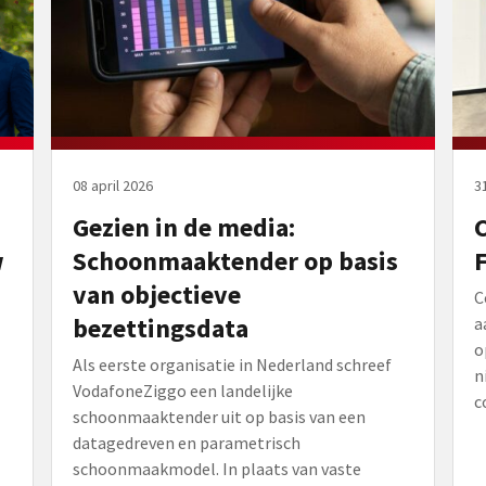
08 april 2026
3
Gezien in de media:
w
Schoonmaaktender op basis
F
van objectieve
C
bezettingsdata
a
o
Als eerste organisatie in Nederland schreef
n
VodafoneZiggo een landelijke
c
schoonmaaktender uit op basis van een
datagedreven en parametrisch
schoonmaakmodel. In plaats van vaste