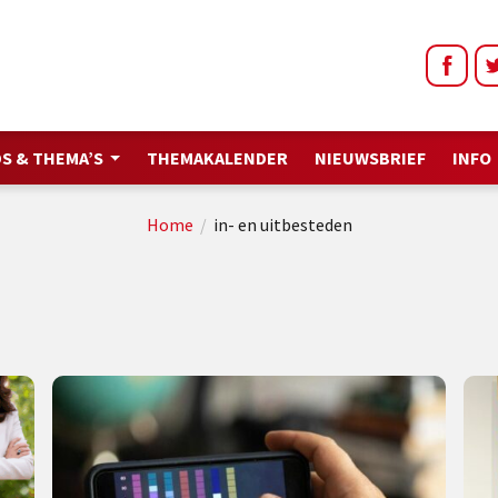
S & THEMA’S
THEMAKALENDER
NIEUWSBRIEF
INFO
Home
/
in- en uitbesteden