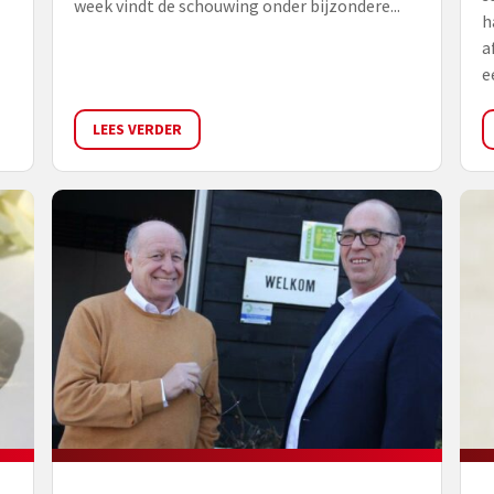
week vindt de schouwing onder bijzondere...
h
a
e
LEES VERDER