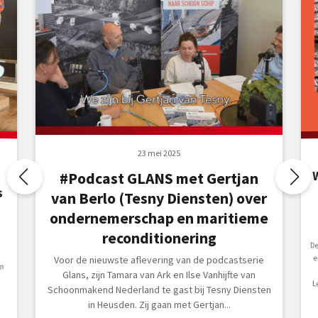
23 mei 2025
#Podcast GLANS met Gertjan
s
van Berlo (Tesny Diensten) over
ondernemerschap en maritieme
reconditionering
De ve
L
Voor de nieuwste aflevering van de podcastserie
n
Glans, zijn Tamara van Ark en Ilse Vanhijfte van
Schoonmakend Nederland te gast bij Tesny Diensten
in Heusden. Zij gaan met Gertjan...