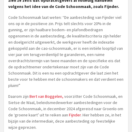
zien ze zelfs dat opdrachtgevers al volledig handelen
volgens het idee van de Code Schoonmaak, zoals Fijnder.
Code Schoonmaak laat weten: “De aanbesteding van Fijnder viel
ons op in de positieve zin. Prijs telt slechts voor 20% in de
gunning, er zijn haalbare bodem- en plafondbedragen
opgenomen in de aanbesteding, de kwaliteitscriteria zijn helder
en doelgericht uitgewerkt, de werkgever heeft de indexatie
gekoppeld aan de cao-schoonmaak, er is een initiële looptijd van
vier jaar om terugverdientijd te garanderen, een ruime
overdrachtstermijn van twee maanden en de specifieke eis dat
de opdrachtnemer ondertekenaar moet zijn van de Code
Schoonmaak. Dit is een nu een opdrachtgever die laat zien het
beste voor te hebben met de schoonmakers en dat verdient een
pluim!”
Daarom zijn
Bert van Boggelen,
voorzitter Code Schoonmaak, en
Sietse de Waal, beleidsmedewerker aanbestedingen voor de
Code Schoonmaak, in december 2024 afgereisd naar Groenlo om
de ‘groene kaart’ uit te reiken aan
Fijnder
. Hier hebben ze, in het
bijzijn van de intermediair, deze aanbesteding op feestelijke
wijze geprezen.