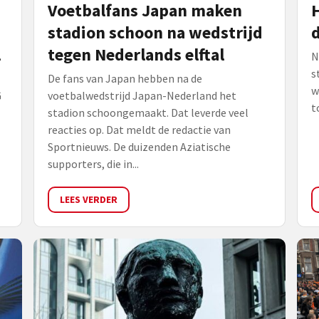
Voetbalfans Japan maken
H
stadion schoon na wedstrijd
l
tegen Nederlands elftal
N
s
De fans van Japan hebben na de
w
G
voetbalwedstrijd Japan-Nederland het
t
stadion schoongemaakt. Dat leverde veel
reacties op. Dat meldt de redactie van
Sportnieuws. De duizenden Aziatische
supporters, die in...
LEES VERDER