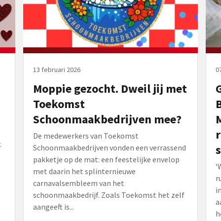
13 februari 2026
0
Moppie gezocht. Dweil jij met
G
Toekomst
Schoonmaakbedrijven mee?
M
r
De medewerkers van Toekomst
.
Schoonmaakbedrijven vonden een verrassend
pakketje op de mat: een feestelijke envelop
‘
met daarin het splinternieuwe
r
carnavalsembleem van het
i
schoonmaakbedrijf. Zoals Toekomst het zelf
a
aangeeft is...
h