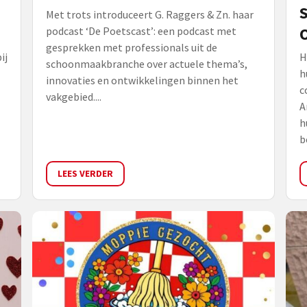
S
Met trots introduceert G. Raggers & Zn. haar
O
podcast ‘De Poetscast’: een podcast met
gesprekken met professionals uit de
ij
H
schoonmaakbranche over actuele thema’s,
h
innovaties en ontwikkelingen binnen het
c
vakgebied....
A
h
b
LEES VERDER