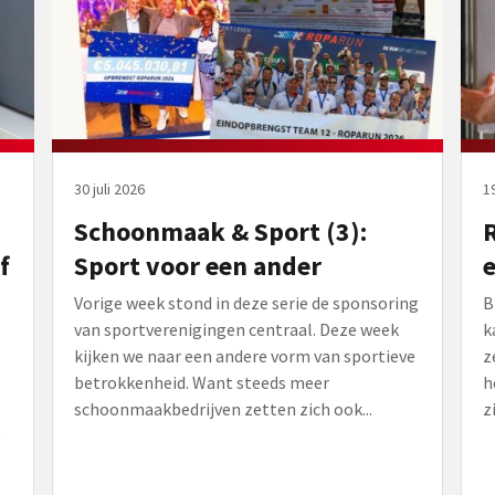
30 juli 2026
19
Schoonmaak & Sport (3):
R
f
Sport voor een ander
Vorige week stond in deze serie de sponsoring
B
van sportverenigingen centraal. Deze week
k
kijken we naar een andere vorm van sportieve
z
betrokkenheid. Want steeds meer
h
schoonmaakbedrijven zetten zich ook...
zi
e