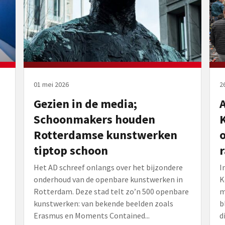
01 mei 2026
2
Gezien in de media;
Schoonmakers houden
Rotterdamse kunstwerken
o
tiptop schoon
Het AD schreef onlangs over het bijzondere
I
onderhoud van de openbare kunstwerken in
K
Rotterdam. Deze stad telt zo’n 500 openbare
m
kunstwerken: van bekende beelden zoals
b
Erasmus en Moments Contained...
d