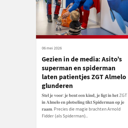
06 mei 2026
Gezien in de media: Asito’s
superman en spiderman
laten patientjes ZGT Almelo
glunderen
𝐒𝐭𝐞𝐥 𝐣𝐞 𝐯𝐨𝐨𝐫: 𝐣𝐞 𝐛𝐞𝐧𝐭 𝐞𝐞𝐧 𝐤𝐢𝐧𝐝, 𝐣𝐞 𝐥𝐢𝐠𝐭 𝐢𝐧 𝐡𝐞𝐭 ZGT
𝐢𝐧 𝐀𝐥𝐦𝐞𝐥𝐨 𝐞𝐧 𝐩𝐥𝐨𝐭𝐬𝐞𝐥𝐢𝐧𝐠 𝐭𝐢𝐤𝐭 𝐒𝐩𝐢𝐝𝐞𝐫𝐦𝐚𝐧 𝐨𝐩 𝐣𝐞
𝐫𝐚𝐚𝐦. Precies die magie brachten Arnold
Fidder (als Spiderman)...