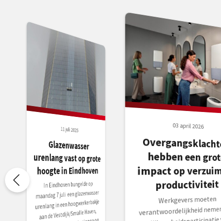
03 april 2026
11 juli 2025
Overgangsklacht
hebben een gro
Glazenwasser
urenlang vast op grote
impact op verzuim
hoogte in Eindhoven
productiviteit
In Eindhoven bungelde op
maandag 7 juli een glazenwasser
Werkgevers moeten
urenlang in een hoogwerkerbakje
verantwoordelijkheid neme
aan de Vestdijk/Smalle Haven,