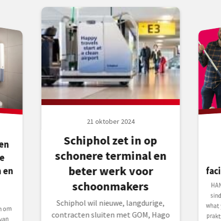
21 oktober 2024
Schiphol zet in op
en
te
schonere terminal en
beter werk voor
fac
 en
schoonmakers
HAN
sin
wha
pra
ter
St
Schiphol wil nieuwe, langdurige,
n om
contracten sluiten met GOM, Hago