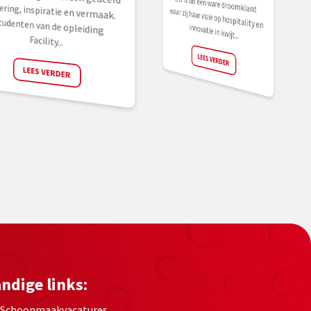
innovatie in kwijt...
Facility...
LEES VERDER
LEES VERDER
ndige links:
Schoonmaakvacatures