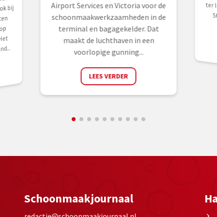
 van
Airport Services en Victoria voor de
k bij
schoonmaakwerkzaamheden in de
ten
op
terminal en bagagekelder. Dat
Het
maakt de luchthaven in een
d...
voorlopige gunning...
LEES VERDER
Schoonmaakjournaal
Ha
redactie@schoonmaakjournaal.nl