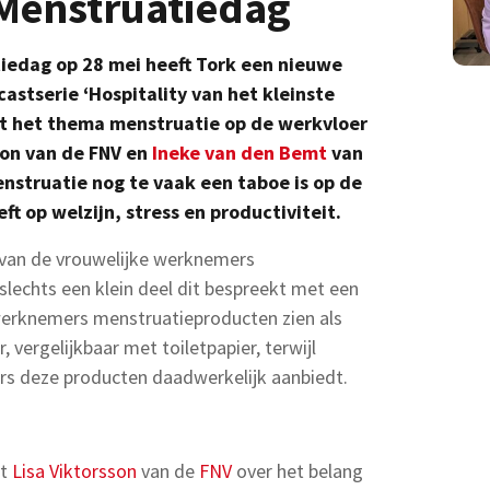
 Menstruatiedag
iedag op 28 mei heeft Tork een nieuwe
astserie ‘Hospitality van het kleinste
aat het thema menstruatie op de werkvloer
son van de FNV en
Ineke van den Bemt
van
struatie nog te vaak een taboe is op de
t op welzijn, stress en productiviteit.
 van de vrouwelijke werknemers
 slechts een klein deel dit bespreekt met een
 werknemers menstruatieproducten zien als
 vergelijkbaar met toiletpapier, terwijl
rs deze producten daadwerkelijk aanbiedt.
lt
Lisa Viktorsson
van de
FNV
over het belang