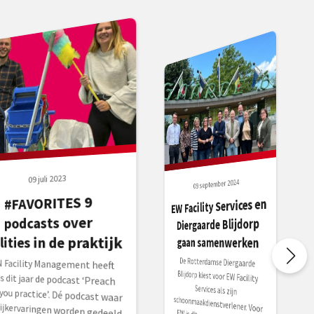
09 juli 2023
09 september 2024
#FAVORITES 9
EW Facility Services en
podcasts over
Diergaarde Blijdorp
ilities in de praktijk
gaan samenwerken
De Rotterdamse Diergaarde
Blijdorp kiest voor EW Facility
Services als zijn
schoonmaakdienstverlener. Voor
EW is dit een ware droomklant
waar zij haar visie op hospitality en
 Facility Management heeft
ds dit jaar de podcast ‘Preach
t you practice’. Dé podcast waar
ktijkervaringen worden gedeeld
 lering, inspiratie en vermaak.
udenten van de opleiding