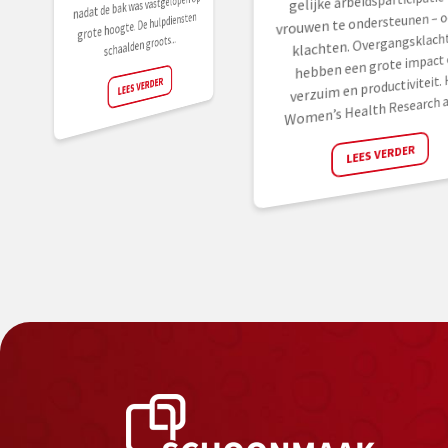
gelijke arbeidsparticipatie
nadat de bak was vastgelopen op
vrouwen te ondersteunen – oo
grote hoogte. De hulpdiensten
klachten. Overgangsklach
schaalden groots...
hebben een grote impact 
verzuim en productiviteit. 
LEES VERDER
Women’s Health Research an
LEES VERDER