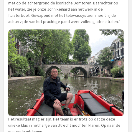
met op de achtergrond de iconische Domtoren. Daarachter op
het water, zie je onze John keihard aan het werk in de
fluisterboot. Gewapend met het telewassysteem heeft hij de
achterzijde van het prachtige pand weer volledig laten stralen.”
Het resultaat mag er zijn. Het team is er trots op dat ze deze
unieke klus in het hartje van Utrecht mochten klaren. Op naar de
volgende uitdaging.