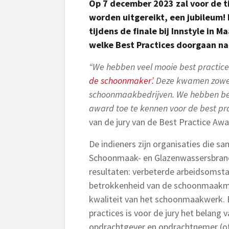
Op 7 december 2023 zal voor de t
worden uitgereikt, een jubileum! D
tijdens de finale bij Innstyle in
welke Best Practices doorgaan naa
“We hebben veel mooie best practic
de schoonmaker’.
Deze kwamen zowel 
schoonmaakbedrijven. We hebben besl
award toe te kennen voor de best pr
van de jury van de Best Practice Awa
De indieners zijn organisaties die 
Schoonmaak- en Glazenwassersbranch
resultaten: verbeterde arbeidsomsta
betrokkenheid van de schoonmaakme
kwaliteit van het schoonmaakwerk. B
practices is voor de jury het belan
opdrachtgever en opdrachtnemer (o