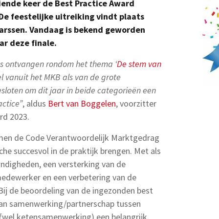
iende keer de Best Practice Award
e feestelijke uitreiking vindt plaats
 Maarssen. Vandaag is bekend geworden
r deze finale.
es ontvangen rondom het thema ‘
De stem van
vanuit het MKB als van de grote
oten om dit jaar in beide categorieën een
actice”
, aldus
Bert van Boggelen
, voorzitter
rd 2023.
samen de Code Verantwoordelijk Marktgedrag
e succesvol in de praktijk brengen. Met als
ndigheden, een versterking van de
dewerker en een verbetering van de
ij de beoordeling van de ingezonden best
g van samenwerking/partnerschap tussen
fwel ketensamenwerking) een belangrijk