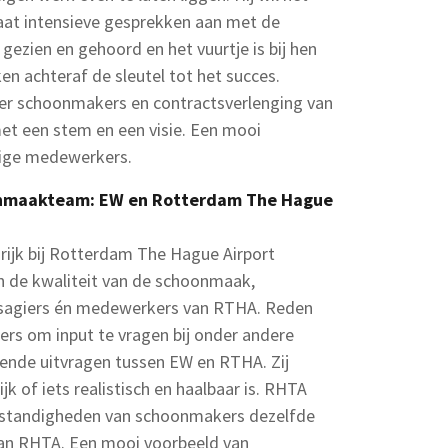
gaat intensieve gesprekken aan met de
gezien en gehoord en het vuurtje is bij hen
en achteraf de sleutel tot het succes.
iger schoonmakers en contractsverlenging van
et een stem en een visie. Een mooi
kige medewerkers.
onmaakteam: EW en Rotterdam The Hague
rijk bij Rotterdam The Hague Airport
 in de kwaliteit van de schoonmaak,
ssagiers én medewerkers van RTHA. Reden
s om input te vragen bij onder andere
ende uitvragen tussen EW en RTHA. Zij
k of iets realistisch en haalbaar is. RHTA
omstandigheden van schoonmakers dezelfde
 van RHTA. Een mooi voorbeeld van