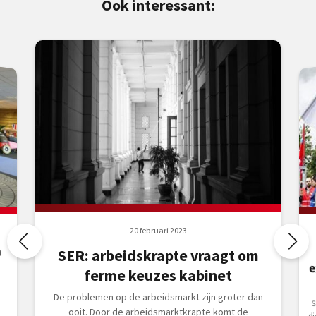
Ook interessant:
20 februari 2023
n
SER: arbeidskrapte vraagt om
ferme keuzes kabinet
De problemen op de arbeidsmarkt zijn groter dan
S
di
D
ooit. Door de arbeidsmarktkrapte komt de