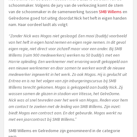
schoonmaker. Volgens de jury van de verkiezing komt de stem
van de schoonmaker in de samenwerking tussen
SMB Willems
en
Gelredome goed tot uiting doordat Nick het heft in eigen handen
nam. Haar oordeel luidt als volgt:
“Zonder Nick was Mogos niet geslaagd. Een mooi (buddy) voorbeeld
van het heft in eigen hand nemen en eigen regie nemen. In dit geval
eigen regie, niet direct voor zichzelf maar voor een ander. Bij SMB
Willems (ruim 900 medewerkers) werken nu 50 buddy’s met een
Harrie opleiding. Een werknemer met ervaring wordt gekoppeld aan
een nieuwe werknemer en door samen te werken wordt de nieuwe
medewerker ingewerkt in het werk. Zo ook Mogos. Hij is gevlucht uit
Eritrea en is na het volgen van zijn inburgeringscursus bij SMB
Willems terecht gekomen. Mogos is gekoppeld aan buddy Nick. Zij
wassen samen de glazen in stadion van Vitesse, het GelreDome.
Nick was al snel tevreden over het werk van Mogos. Reden voor hem
om contact te zoeken met de leiding van SMB Willems. Zijn inzet:
biedt Mogos een contract aan. En dat gebeurde. Mogos werkt nu
met een jaarcontract bij SMB Willems.”
SMB Willems en Gelredome zijn genomineerd in de categorie