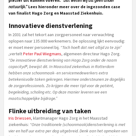
plezier uit kunnen voeren.
“Dat weten wij als geen ander
natuurlijk.”
Lees hieronder meer over de ingezonden case
van finalist Hago Zorg en Maasstad Ziekenhuis.
Innovatieve dienstverlening
In 2031 zal het tekort aan zorgpersoneel naar verwachting
oplopen naar 135.000 werknemers. De oplossing lijkt eenvoudig:
er moet meer personeel bij.
“Toch hoeft dat niet altijd zo te zijn”
,vertelt
Peter Paul Wiegmans
, algemeen directeur Hago Zorg.
“De innovatieve dienstverlening van Hago Zorg onder de naam
capacityd®, bewijst dit. In Maasstad ziekenhuis in Rotterdam
hebben onze schoonmaak- en servicemedewerkers extra
betekenisvolle taken gekregen. Hiermee ondersteunen ze dagelijks
de zorgprofessionals. Zo krijgen die meer tijd voor de patiënt,
begeleiding, scholing etc. Op deze manier leveren we een
maatschappelijke bijdrage.”
Flinke uitbreiding van taken
Iris Driessen
, klantmanager Hago Zorg in het Maasstad
ziekenhuis:
“Onze traditionele (schoonmaak)dienstverlening is met
vier en half uur extra per dag uitgebreid. Denk aan het opmaken van