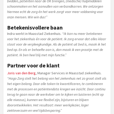
bedden, patiënten naar de OK brengen, (medische) hulpmiddelen
schoonmaken en het aanvullen van verbandkarren. We ontzorgen
hiermee echt de zorg én het werk zorgt voor meer voldoening voor
onze mensen. Win win dus!”
Betekenisvollere baan
Indra werkt in Maasstad Ziekenhuis.
“Ik kan nu meer betekenen
voor het ziekenhuis én voor de patiënt. Ik zorg ervoor dat alles klaar
staat voor de verpleegkundige. Als de patiënt uit bed is, maak ik het
bed op. En als er behoefte aan is, dan maak ik een praatje met de
patiënt. Ik ben heel blij met mijn functie.”
Partner voor de klant
Joris van den Berg
, Manager Services in Maasstad ziekenhuis.
“Hago Zorg stelt het belang van het ziekenhuis net zo groot stelt als
het eigen belang. Door alle taken te kwantificeren, te combineren
met de processen en patiëntendata kregen we inzicht. Door continu
terug te gaan naar de werkvloer om te kijken en luisteren (echt op
alle niveaus), kunnen we flexibel zijn, bijsturen en blijven
doorontwikkelen. Het resultaat: meer werkplezier, lager
ziekteverzuim en veel tijdsbesparing.”