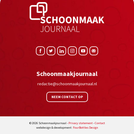
Schoonmaakjournaal
redactie@schoonmaakjournaal.nl
NEEM CONTACT OP
© 2026 Schoonmaakjournaal -
Privacy statement
-
Contact
webdesign & development:
FourBottles Design