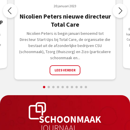
20 januari 2023
Nicolien Peters nieuwe directeur
p
Total Care
C
Nicolien Peters is begin januari benoemd tot
s
Directeur Start-Ups bij Total Care, de organisatie die
e
bestaat uit de afzonderlijke bedrijven CSU
(schoonmaak), Tzorg (thuiszorg) en Zizo (particuliere
schoonmaak en...
LEES VERDER