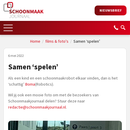
NIEUWSBRIEF
Home
/
films & foto's
/
Samen ‘spelen’
6 mei 2022
Samen ‘spelen’
Als een kind en een schoonmaakrobot elkaar vinden, dan is het
‘schattig’
Boma
(Robotics).
Wil jij ook een mooie foto om met de bezoekers van
Schoonmaakjournaal delen? Stuur deze naar
redactie@schoonmaakjournaal.nl
.