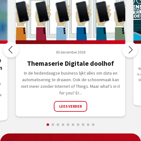
03 december 2018
e
Themaserie Digitale doolhof
n
N
i
d
In de hedendaagse business lijkt alles om data en
automatisering te draaien. Ook de schoonmaak kan
s
niet meer zonder Internet of Things. Maar what’s in it
for you? Er...
e
LEES VERDER