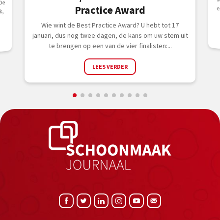
 De
Practice Award
k,
Wie wint de Best Practice Award? U hebt tot 17
januari, dus nog twee dagen, de kans om uw stem uit
te brengen op een van de vier finalisten:...
LEES VERDER