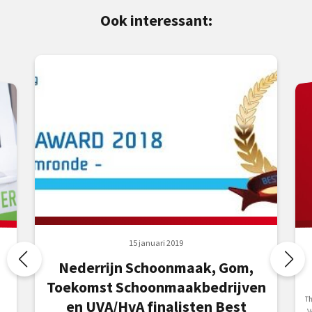
Ook interessant:
15 januari 2019
Nederrijn Schoonmaak, Gom,
Toekomst Schoonmaakbedrijven
T
V
e
en UVA/HvA finalisten Best