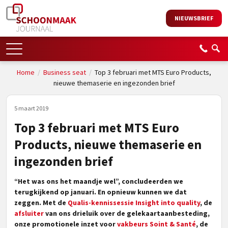
NIEUWSBRIEF
Home
/
Business seat
/
Top 3 februari met MTS Euro Products,
nieuwe themaserie en ingezonden brief
5 maart 2019
Top 3 februari met MTS Euro
Products, nieuwe themaserie en
ingezonden brief
“Het was ons het maandje wel”, concludeerden we
terugkijkend op januari. En opnieuw kunnen we dat
zeggen. Met de
Qualis-kennissessie Insight into quality
, de
afsluiter
van ons drieluik over de gelekaartaanbesteding,
onze promotionele inzet voor
vakbeurs Soint & Santé
, de