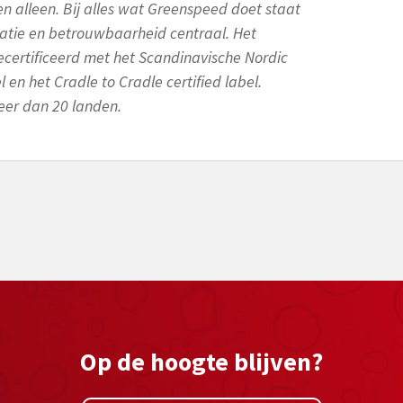
 alleen. Bij alles wat Greenspeed doet staat
atie en betrouwbaarheid centraal. Het
ertificeerd met het Scandinavische Nordic
en het Cradle to Cradle certified label.
eer dan 20 landen.
Op de hoogte blijven?