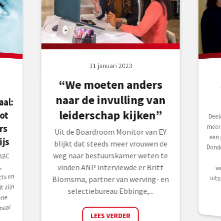
31 januari 2023
“We moeten anders
naar de invulling van
leiderschap kijken”
ot
Deel
een 
Dond
a
www
rs
meer
Uit de Boardroom Monitor van EY
js
blijkt dat steeds meer vrouwen de
weg naar bestuurskamer weten te
 ABC
,
vinden ANP interviewde er Britt
ts en
uit
Blomsma, partner van werving- en
t zijn
selectiebureau Ebbinge,...
ene
naal
LEES VERDER