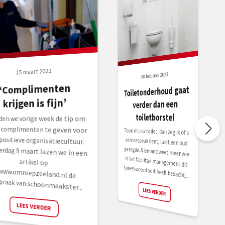
15 maart 2022
08 februari 2023
‘Complimenten
Toiletonderhoud gaat
krijgen is fijn’
verder dan een
toiletborstel
den we vorige week de tip om
positieve organisatiecultuur.
erdag 9 maart lazen we in een
rtikel op
w.omroepzeeland.nl de
 complimenten te geven voor
Toon mij uw toilet, dan zeg ik of u
een viespeuk bent, luidt een oud
gezegde. Niemand weet meer wie
in het facilitair management dit
spreekwoord ooit heeft bedacht,...
spraak van schoonmaakster...
LEES VERDER
LEES VERDER