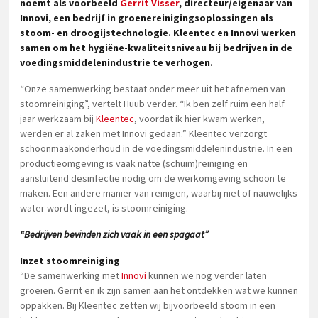
noemt als voorbeeld
Gerrit Visser
, directeur/eigenaar van
Innovi, een bedrijf in groenereinigingsoplossingen als
stoom- en droogijstechnologie. Kleentec en Innovi werken
samen om het hygiëne-kwaliteitsniveau bij bedrijven in de
voedingsmiddelenindustrie te verhogen.
“Onze samenwerking bestaat onder meer uit het afnemen van
stoomreiniging”, vertelt Huub verder. “Ik ben zelf ruim een half
jaar werkzaam bij
Kleentec
, voordat ik hier kwam werken,
werden er al zaken met Innovi gedaan.” Kleentec verzorgt
schoonmaakonderhoud in de voedingsmiddelenindustrie. In een
productieomgeving is vaak natte (schuim)reiniging en
aansluitend desinfectie nodig om de werkomgeving schoon te
maken. Een andere manier van reinigen, waarbij niet of nauwelijks
water wordt ingezet, is stoomreiniging.
“Bedrijven bevinden zich vaak in een spagaat”
Inzet stoomreiniging
“De samenwerking met
Innovi
kunnen we nog verder laten
groeien. Gerrit en ik zijn samen aan het ontdekken wat we kunnen
oppakken. Bij Kleentec zetten wij bijvoorbeeld stoom in een