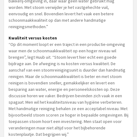
bakkerij-omgeving in, daar waar geen water gebruikt mag
worden. Met stoom verwijder je het vastgehechte vuil,
eenvoudig en snel. Bovendien levert het vaak een betere
schoonmaakkwaliteit op dan met andere handmatige
reinigingsmethoden.”
Kwaliteit versus kosten
“Op dit moment loopt er een traject in een productie-omgeving
waar men de schoonmaakkwaliteit op een hoger niveau wil
brengen”, legt Huub uit. “Stoom levert hier echt een goede
bijdrage aan. De afweging is nu kosten versus kwaliteit. De
aanschaf van een stoomreinigingsunit is duurder dan handmatig
reinigen. Maar de schoonmaakkwaliteit is beter en met stoom
reinigen is bovendien sneller, gemakkelijker en levert een
besparing aan water, energie en personeelskosten op. Deze
discussie horen we vaker. Bedrijven bevinden zich vaak in een
spagaat. Men wil het kwaliteitsniveau van hygiëne verbeteren.
Met handmatige reiniging behalen ze een acceptabel niveau. Met
bijvoorbeeld stoom scoren ze hoger in bepaalde omgevingen. Bij
toepassen stoom hoort een investering. Men staat open voor
veranderingen maar niet altijd voor het bijbehorende
kostenplaatje. Dat begrijpen wij.”