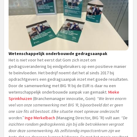
Wetenschappelijk onderbouwde gedragsaanpak
Het is niet voor het eerst dat Gom zich inzet om
gedragsverandering bij eindgebruikers op een positieve manier
te beïnvloeden. Het bedrijf noemt dat het al sinds 2017 bij
opdrachtgevers een gedragsaanpak inzet met goede resultaten.
Door de samenwerking met BIG ‘R bij de EUR is daar nu een
wetenschappelijk onderbouwde aanpak van gemaakt.
Mieke
Sprinkhuizen
(Branchemanager innovatie, Gom):
“We leren enorm
veel van onze samenwerking met BIG ‘R, bijvoorbeeld dat er geen
one size fits all bestaat. Elke situatie moet opnieuw onderzocht
worden.”
Inge Merkelbach
(Managing Director, BIG ’R) vult aan:
“De
inzichten rondom gedragskennis zijn bij alle betrokkenen vergroot
door deze samenwerking. Als zelfstandig impactcentrum zijn we
trots dat we daaraan kunnen bijdragen. En met het mooie resultaat