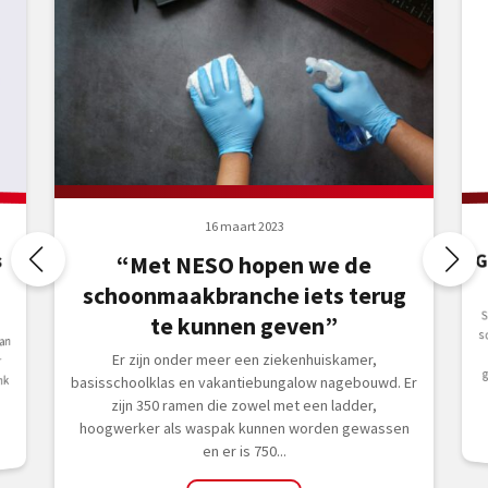
16 maart 2023
G
s
“Met NESO hopen we de
schoonmaakbranche iets terug
S
s
h
g
te kunnen geven”
an
Er zijn onder meer een ziekenhuiskamer,
r
nk
basisschoolklas en vakantiebungalow nagebouwd. Er
zijn 350 ramen die zowel met een ladder,
hoogwerker als waspak kunnen worden gewassen
en er is 750...