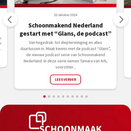
02 oktober 2024
Schoonmakend Nederland
gestart met “Glans, de podcast”
p
Van hogedruk- tot dieptereiniging en alles
e
daartussen in. Maak kennis met de podcast “Glans”,
.
de nieuwe podcast serie van Schoonmakend
Nederland. In deze serie nemen Tamara van Ark,
voorzitter...
LEES VERDER