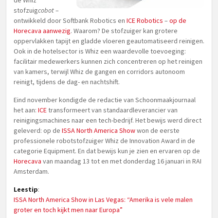
de Whiz
stofzuig
cobot
–
ontwikkeld door Softbank Robotics en
ICE Robotics
–
op de
Horecava aanwezig
. Waarom? De stofzuiger kan grotere
oppervlakken tapijt en gladde vloeren geautomatiseerd reinigen.
Ook in de hotelsector is Whiz een waardevolle toevoeging:
facilitair medewerkers kunnen zich concentreren op het reinigen
van kamers, terwijl Whiz de gangen en corridors autonoom
reinigt, tijdens de dag- en nachtshift.
Eind november kondigde de redactie van Schoonmaakjournaal
het aan:
ICE
transformeert van standaardleverancier van
reinigingsmachines naar een tech-bedrijf. Het bewijs werd direct
geleverd: op de
ISSA North America Show
won de eerste
professionele robotstofzuiger Whiz de Innovation Award in de
categorie Equipment. En dat bewijs kun je zien en ervaren op de
Horecava
van maandag 13 tot en met donderdag 16 januari in RAI
Amsterdam.
Leestip
:
ISSA North America Show in Las Vegas: “Amerika is vele malen
groter en toch kijkt men naar Europa”