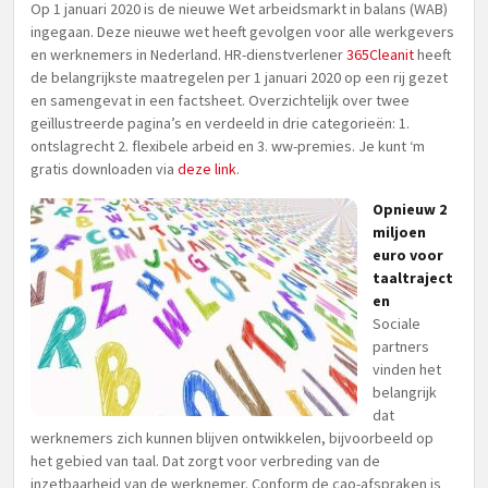
Op 1 januari 2020 is de nieuwe Wet arbeidsmarkt in balans (WAB)
ingegaan. Deze nieuwe wet heeft gevolgen voor alle werkgevers
en werknemers in Nederland. HR-dienstverlener
365Cleanit
heeft
de belangrijkste maatregelen per 1 januari 2020 op een rij gezet
en samengevat in een factsheet. Overzichtelijk over twee
geïllustreerde pagina’s en verdeeld in drie categorieën: 1.
ontslagrecht 2. flexibele arbeid en 3. ww-premies. Je kunt ‘m
gratis downloaden via
deze link
.
Opnieuw 2
miljoen
euro voor
taaltraject
en
Sociale
partners
vinden het
belangrijk
dat
werknemers zich kunnen blijven ontwikkelen, bijvoorbeeld op
het gebied van taal. Dat zorgt voor verbreding van de
inzetbaarheid van de werknemer. Conform de cao-afspraken is