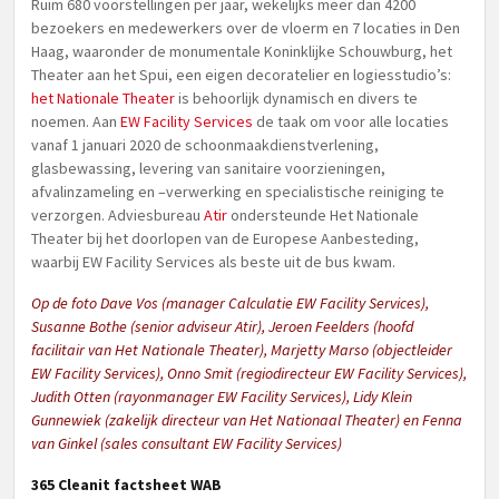
Ruim 680 voorstellingen per jaar, wekelijks meer dan 4200
bezoekers en medewerkers over de vloerm en 7 locaties in Den
Haag, waaronder de monumentale Koninklijke Schouwburg, het
Theater aan het Spui, een eigen decoratelier en logiesstudio’s:
het Nationale Theater
is behoorlijk dynamisch en divers te
noemen. Aan
EW Facility Services
de taak om voor alle locaties
vanaf 1 januari 2020 de schoonmaakdienstverlening,
glasbewassing, levering van sanitaire voorzieningen,
afvalinzameling en –verwerking en specialistische reiniging te
verzorgen. Adviesbureau
Atir
ondersteunde Het Nationale
Theater bij het doorlopen van de Europese Aanbesteding,
waarbij EW Facility Services als beste uit de bus kwam.
Op de foto Dave Vos (manager Calculatie EW Facility Services),
Susanne Bothe (senior adviseur Atir), Jeroen Feelders (hoofd
facilitair van Het Nationale Theater), Marjetty Marso (objectleider
EW Facility Services), Onno Smit (regiodirecteur EW Facility Services),
Judith Otten (rayonmanager EW Facility Services), Lidy Klein
Gunnewiek (zakelijk directeur van Het Nationaal Theater) en Fenna
van Ginkel (sales consultant EW Facility Services)
365 Cleanit factsheet WAB