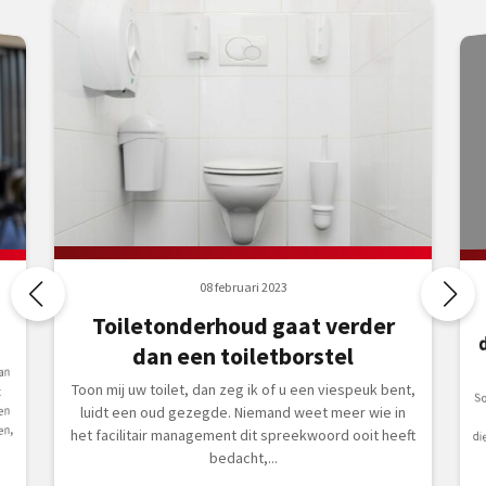
08 februari 2023
Toiletonderhoud gaat verder
dan een toiletborstel
an
Toon mij uw toilet, dan zeg ik of u een viespeuk bent,
t
S
doe
en
luidt een oud gezegde. Niemand weet meer wie in
en,
het facilitair management dit spreekwoord ooit heeft
bedacht,...