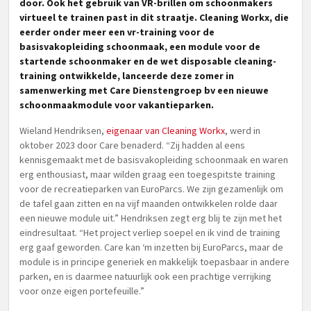
door. Ook het gebruik van VR-brillen om schoonmakers
virtueel te trainen past in dit straatje. Cleaning Workx, die
eerder onder meer een vr-training voor de
basisvakopleiding schoonmaak, een module voor de
startende schoonmaker en de wet disposable cleaning-
training ontwikkelde, lanceerde deze zomer in
samenwerking met Care Dienstengroep bv een nieuwe
schoonmaakmodule voor vakantieparken.
Wieland Hendriksen,
eigenaar van Cleaning Workx
, werd in
oktober 2023 door Care benaderd. “Zij hadden al eens
kennisgemaakt met de basisvakopleiding schoonmaak en waren
erg enthousiast, maar wilden graag een toegespitste training
voor de recreatieparken van EuroParcs. We zijn gezamenlijk om
de tafel gaan zitten en na vijf maanden ontwikkelen rolde daar
een nieuwe module uit.” Hendriksen zegt erg blij te zijn met het
eindresultaat. “Het project verliep soepel en ik vind de training
erg gaaf geworden. Care kan ‘m inzetten bij EuroParcs, maar de
module is in principe generiek en makkelijk toepasbaar in andere
parken, en is daarmee natuurlijk ook een prachtige verrijking
voor onze eigen portefeuille.”