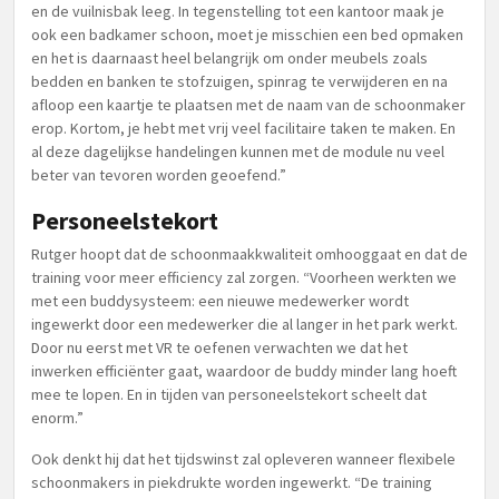
en de vuilnisbak leeg. In tegenstelling tot een kantoor maak je
ook een badkamer schoon, moet je misschien een bed opmaken
en het is daarnaast heel belangrijk om onder meubels zoals
bedden en banken te stofzuigen, spinrag te verwijderen en na
afloop een kaartje te plaatsen met de naam van de schoonmaker
erop. Kortom, je hebt met vrij veel facilitaire taken te maken. En
al deze dagelijkse handelingen kunnen met de module nu veel
beter van tevoren worden geoefend.”
Personeelstekort
Rutger hoopt dat de schoonmaakkwaliteit omhooggaat en dat de
training voor meer efficiency zal zorgen. “Voorheen werkten we
met een buddysysteem: een nieuwe medewerker wordt
ingewerkt door een medewerker die al langer in het park werkt.
Door nu eerst met VR te oefenen verwachten we dat het
inwerken efficiënter gaat, waardoor de buddy minder lang hoeft
mee te lopen. En in tijden van personeelstekort scheelt dat
enorm.”
Ook denkt hij dat het tijdswinst zal opleveren wanneer flexibele
schoonmakers in piekdrukte worden ingewerkt. “De training