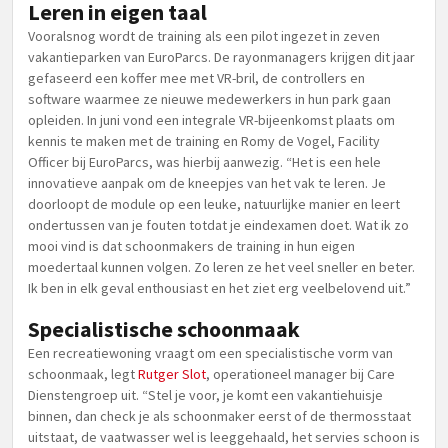
Leren in eigen taal
Vooralsnog wordt de training als een pilot ingezet in zeven
vakantieparken van EuroParcs. De rayonmanagers krijgen dit jaar
gefaseerd een koffer mee met VR-bril, de controllers en
software waarmee ze nieuwe medewerkers in hun park gaan
opleiden. In juni vond een integrale VR-bijeenkomst plaats om
kennis te maken met de training en Romy de Vogel, Facility
Officer bij EuroParcs, was hierbij aanwezig. “Het is een hele
innovatieve aanpak om de kneepjes van het vak te leren. Je
doorloopt de module op een leuke, natuurlijke manier en leert
ondertussen van je fouten totdat je eindexamen doet. Wat ik zo
mooi vind is dat schoonmakers de training in hun eigen
moedertaal kunnen volgen. Zo leren ze het veel sneller en beter.
Ik ben in elk geval enthousiast en het ziet erg veelbelovend uit.”
Specialistische schoonmaak
Een recreatiewoning vraagt om een specialistische vorm van
schoonmaak, legt
Rutger Slot
, operationeel manager bij Care
Dienstengroep uit. “Stel je voor, je komt een vakantiehuisje
binnen, dan check je als schoonmaker eerst of de thermosstaat
uitstaat, de vaatwasser wel is leeggehaald, het servies schoon is