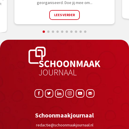
bij
georganiseerd. Doe jij mee om...
t
LEES VERDER
Schoonmaakjournaal
redactie@schoonmaakjournaal.nl