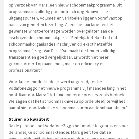
op verzoek van Mars, een nieuw schoonmaakprogramma. Dit
programma is volledig parametrisch opgebouwd: alle
uitgangspunten, volumes en variabelen liggen vooraf vast op
basis van gemeten bezetting. Alleen het uurtarief en het
gewenste winstpercentage worden overgelaten aan de
inschrijvende schoonmaakpartij. “Feitelijk betekent dit dat
schoonmaakorganisaties inschrijven op exact hetzelfde
programma,” zegt Van Dijk. “Dat maakt de tender volledig
transparant en goed vergelijkbaar. Er wordt niet meer
geconcurreerd op aannames, maar op efficiency en
professionaliteit.”
Voordat het model landelijk werd uitgerold, testte
VodafoneZiggo het nieuwe programma vijf maanden lang in het
hoofdkantoor. Mars: “Het functioneerde precies zoals bedoeld.
We zagen dat het schoonmaakniveau op orde bleef, terwijl het
aantal niet-noodzakelijke schoonmaakuren aantoonbaar afnam.”
Sturen op kwaliteit
Na de pilot besloot VodafoneZiggo het model te gebruiken voor
de landelijke schoonmaaktender. Mars geeft toe dat ze
aanvankelijk twijfels had of grote marktpartijen deze manier van