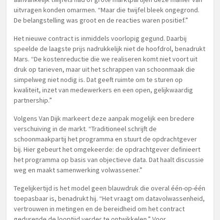
uitvragen konden omarmen. “Maar die twijfel bleek ongegrond.
De belangstelling was groot en de reacties waren positief.”
Het nieuwe contract is inmiddels voorlopig gegund. Daarbij
speelde de laagste prijs nadrukkelijk niet de hoofdrol, benadrukt
Mars. “De kostenreductie die we realiseren komt niet voort uit
druk op tarieven, maar uit het schrappen van schoonmaak die
simpelweg niet nodig is. Dat geeft ruimte om te sturen op
kwaliteit, inzet van medewerkers en een open, gelijkwaardig
partnership.”
Volgens Van Dijk markeert deze aanpak mogelijk een bredere
verschuiving in de markt. “Traditioneel schrijft de
schoonmaakpartij het programma en stuurt de opdrachtgever
bij. Hier gebeurt het omgekeerde: de opdrachtgever definieert
het programma op basis van objectieve data. Dat haalt discussie
weg en maakt samenwerking volwassener.”
Tegelijkertijd is het model geen blauwdruk die overal één-op-één
toepasbaar is, benadrukt hij. “Het vraagt om datavolwassenheid,
vertrouwen in metingen en de bereidheid om het contract
gedurende de looptijd verder te ontwikkelen.” Voor