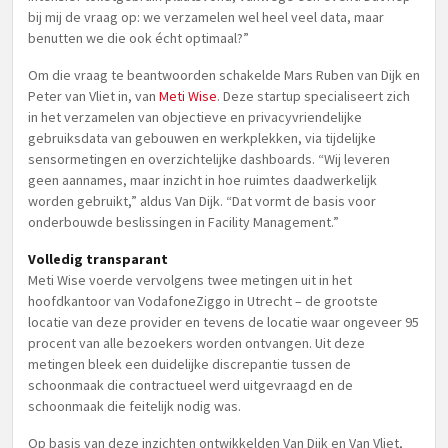
bij mij de vraag op: we verzamelen wel heel veel data, maar
benutten we die ook écht optimaal?”
Om die vraag te beantwoorden schakelde Mars Ruben van Dijk en
Peter van Vliet in, van
Meti Wise
. Deze startup specialiseert zich
in het verzamelen van objectieve en privacyvriendelijke
gebruiksdata van gebouwen en werkplekken, via tijdelijke
sensormetingen en overzichtelijke dashboards. “Wij leveren
geen aannames, maar inzicht in hoe ruimtes daadwerkelijk
worden gebruikt,” aldus Van Dijk. “Dat vormt de basis voor
onderbouwde beslissingen in Facility Management.”
Volledig transparant
Meti Wise voerde vervolgens twee metingen uit in het
hoofdkantoor van VodafoneZiggo in Utrecht – de grootste
locatie van deze provider en tevens de locatie waar ongeveer 95
procent van alle bezoekers worden ontvangen. Uit deze
metingen bleek een duidelijke discrepantie tussen de
schoonmaak die contractueel werd uitgevraagd en de
schoonmaak die feitelijk nodig was.
Op basis van deze inzichten ontwikkelden Van Dijk en Van Vliet,