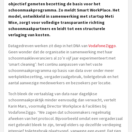
objectief gemeten bezetting de basis voor het
schoonmaakprogramma. Zo meldt Smart WorkPlace. Het
model, ontwikkeld in samenwerking met startup Meti
Wise, zorgt voor volledige transparantie richting
schoonmaakpartners en leidt tot een structurele
verlaging van kosten.
Datagedreven werken zit diep in het DNA van
VodafoneZiggo
.
Geen wonder dat de organisatie in samenwerking met haar
schoonmaakleveranciers al zo’n vijf jaar experimenteert met
‘smart cleaning’: het continu aanpassen van het vaste
schoonmaakprogramma op basis van data over onder meer
werkplekbezetting, vergaderzaalgebruik, toiletgebruik en het
aantal aanwezige medewerkers en bezoekers per locatie.
Toch bleek de vertaalslag van data naar dagelijkse
schoonmaakpraktijk minder eenvoudig dan verwacht, vertelt
Karin Mars, voormalig Director Workplace & Facilities bij
VodafoneZiggo. “We zagen dat schoonmakers regelmatig
afweken van het protocol. Bijvoorbeeld omdat een vergaderzaal
niet gebruikt bleek te zijn, terwijl elders op dezelfde verdieping
intensief toiletgebruik plaatsvond, vanwege een event. Dat riep