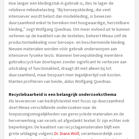
Hoe langer een kledingstuk in gebruik is, des te lager de
relatieve milieubelasting. “Bij beroepskleding, die veel
intensiever wordt belast dan modekleding, is bewezen
duurzaamheid enkel te bereiken met hoogwaardige, herstelbare
kleding,” zegt Wolfgang Quednau. Om meer invloed uit te kunnen
oefenen op de kwaliteit van de textielen, beheert Mewa zelf de
productontwikkeling voor beroeps- en beschermende kleding.
Nieuwe materialen worden vóór gebruik onderworpen aan
intensieve fysieke tests. Wanneer beroepskleding meerdere
gebruikscycli kan doorlopen zonder significant te verliezen aan
uitstraling of functionaliteit, draagt dit niet alleen bij tot
duurzaamheid, maar bespaart men tegelijkertijd ook kosten.
Klanten profiteren van beide, aldus Wolfgang Quednau.
Recyclebaarheid is een belangrijk onderzoeksthema
Als leverancier van bedrijfstextiel met focus op duurzaamheid
doet Mewa verschillende onderzoeken naar de
toepassingsmogelijkheden van gerecyclede materialen en de
herverwerking van vezels uit afgedankt textiel. Er zijn echter ook
beperkingen. De kwaliteit van recyclagematerialen blijft een
grote uitdaging volgens
Dr. Diana Wolf
, verantwoordelijk voor