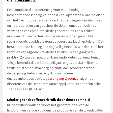
dienstenaanbod.
Een complete dienstverlening voor werkkleding en
beschermende kleding voldoet in veel opzichten al aan de eisen
van het ‘recht op reparatie’. Naast het vervangen van sluitingen
en het repareren van gescheurde delen, omvat dit ook het
vervangen van complete kledingonderdelen zoals zakken,
mouwen of manchetten. Om die reden worden geschikte
reparatiesets gelijktijdig geproduceerd als kledingstukken. Ook
beschermende kleding kan nog veilig hersteld worden. Ook het
recyclen van afgedankte kledingstukken is een gangbare
praktijk. Zo worden nog bruikbare onderdelen opnieuw benut.
“Als je bedenkt dat in Europa elk jaar ongeveer 5,8 miljoen ton
textielafval op de afvalberg belandt, dan scoort reparatie
duidelijk nog beter dan recycling vanuit een
duurzaamheidsoptiek”, legt
Wolfgang Quednau
, algemeen
directeur van de Beheersmaatschappij voor Textieltechnische
Toepassingen (BTTA) uit.
Minder grondstoffenverbruik door duurzaamheid
Bij de textielproductie wordt het grootste deel van de
hulpbronnen verbruikt tijdens de productie van de grondstoffen.