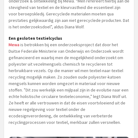
onderzoek & ontwikkeling bij Mewa. “Men refereert hierbij aan de
stevigheid van textiel en de kleurvastheid die essentieel zijn
voor beroepskledij. Gerecyclede materialen moeten qua
prestaties gelijkwaardig zijn aan niet gerecyclede producten. Dat
is het onderzoeksdoel”, aldus Diana Wolf.
Een gesloten textielcyclus
Mewa
is betrokken bij een onderzoeksproject dat door het
Duitse Federale Ministerie van Onderwijs en Onderzoek wordt
gefinancieerd en waarbij men de mogelijkheid onderzoekt om
polyester uit vezelmengsels chemisch te recycleren tot
herbruikbare vezels. Op die manier wil men textiel-naar-textiel
recycling mogelijk maken. Zo zouden oude polyester-katoen
mengsels kunnen worden omgezet in materiaal voor nieuwe
stoffen. ”Dit zou werkelijk een mijlpaal zijn in de evolutie naar een
echte holistische circulaire textieleconomie,” legt Diana Wolf uit.
Ze heeft er alle vertrouwen in dat de eisen voortvloeiend uit de
nieuwe regelgeving voor textiel onder de
ecodesignverordening, de ontwikkeling van verbeterde
recyclingprocessen voor textiel, merkbaar zullen versnellen.