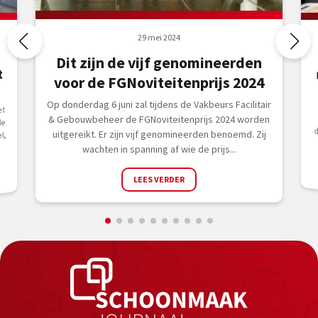
29 mei 2024
Dit zijn de vijf genomineerden
t
voor de FGNoviteitenprijs 2024
Op donderdag 6 juni zal tijdens de Vakbeurs Facilitair
et
& Gebouwbeheer de FGNoviteitenprijs 2024 worden
de
uitgereikt. Er zijn vijf genomineerden benoemd. Zij
l,
wachten in spanning af wie de prijs...
LEES VERDER