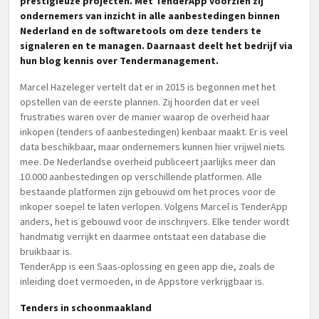
prestigieuze projecten. Met TenderApp voorzien zij
ondernemers van inzicht in alle aanbestedingen binnen
Nederland en de softwaretools om deze tenders te
signaleren en te managen. Daarnaast deelt het bedrijf via
hun blog kennis over Tendermanagement.
Marcel Hazeleger vertelt dat er in 2015 is begonnen met het
opstellen van de eerste plannen. Zij hoorden dat er veel
frustraties waren over de manier waarop de overheid haar
inkopen (tenders of aanbestedingen) kenbaar maakt. Er is veel
data beschikbaar, maar ondernemers kunnen hier vrijwel niets
mee. De Nederlandse overheid publiceert jaarlijks meer dan
10.000 aanbestedingen op verschillende platformen. Alle
bestaande platformen zijn gebouwd om het proces voor de
inkoper soepel te laten verlopen. Volgens Marcel is TenderApp
anders, het is gebouwd voor de inschrijvers. Elke tender wordt
handmatig verrijkt en daarmee ontstaat een database die
bruikbaar is.
TenderApp is een Saas-oplossing en geen app die, zoals de
inleiding doet vermoeden, in de Appstore verkrijgbaar is.
Tenders in schoonmaakland