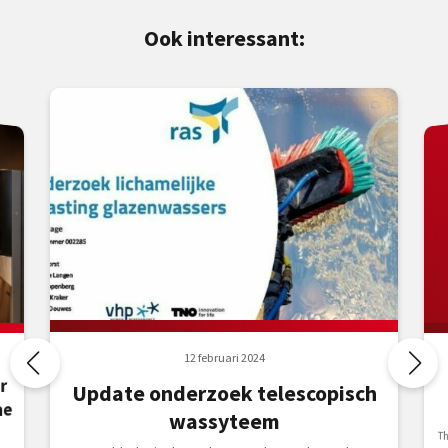
Ook interessant:
12 februari 2024
r
Update onderzoek telescopisch
ne
wassyteem
T
V
e