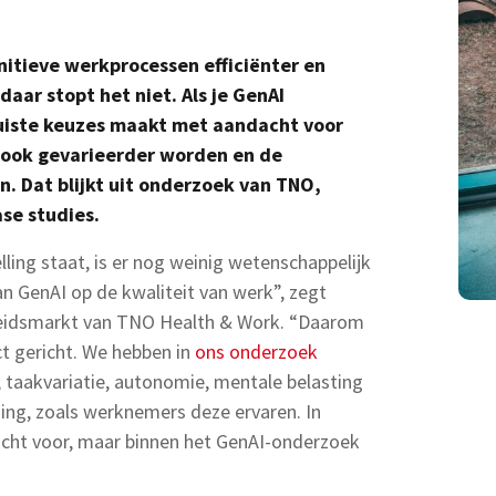
nitieve werkprocessen efficiënter en
aar stopt het niet. Als je GenAI
juiste keuzes maakt met aandacht voor
 ook gevarieerder worden en de
 Dat blijkt uit onderzoek van TNO,
ase studies.
ling staat, is er nog weinig wetenschappelijk
 GenAI op de kwaliteit van werk”, zegt
beidsmarkt van TNO Health & Work. “Daarom
ct gericht. We hebben in
ons onderzoek
 taakvariatie, autonomie, mentale belasting
ning, zoals werknemers deze ervaren. In
dacht voor, maar binnen het GenAI-onderzoek