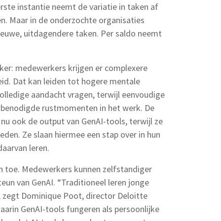
rste instantie neemt de variatie in taken af
n. Maar in de onderzochte organisaties
euwe, uitdagendere taken. Per saldo neemt
ijker: medewerkers krijgen er complexere
eid. Dat kan leiden tot hogere mentale
 volledige aandacht vragen, terwijl eenvoudige
 benodigde rustmomenten in het werk. De
 nu ook de output van GenAI-tools, terwijl ze
deden. Ze slaan hiermee een stap over in hun
daarvan leren.
 toe. Medewerkers kunnen zelfstandiger
teun van GenAI. “Traditioneel leren jonge
”, zegt Dominique Poot, director Deloitte
waarin GenAI-tools fungeren als persoonlijke