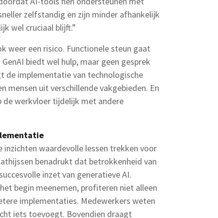
r doordat AI-tools hen ondersteunen met
eller zelfstandig en zijn minder afhankelijk
k wel cruciaal blijft.”
ook weer een risico. Functionele steun gaat
. GenAI biedt wel hulp, maar geen gesprek
gt de implementatie van technologische
 mensen uit verschillende vakgebieden. En
p de werkvloer tijdelijk met andere
plementatie
 inzichten waardevolle lessen trekken voor
Mathijssen benadrukt dat betrokkenheid van
uccesvolle inzet van generatieve AI.
het begin meenemen, profiteren niet alleen
betere implementaties. Medewerkers weten
echt iets toevoegt. Bovendien draagt