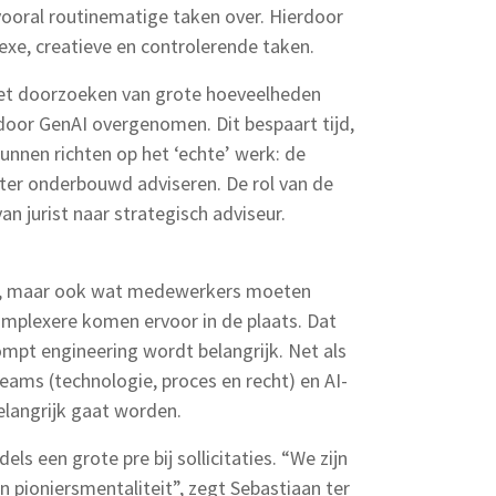
ooral routinematige taken over. Hierdoor
exe, creatieve en controlerende taken.
s het doorzoeken van grote hoeveelheden
oor GenAI overgenomen. Dit bespaart tijd,
unnen richten op het ‘echte’ werk: de
ter onderbouwd adviseren. De rol van de
an jurist naar strategisch adviseur.
rk, maar ook wat medewerkers moeten
mplexere komen ervoor in de plaats. Dat
pt engineering wordt belangrijk. Net als
teams (technologie, proces en recht) en AI-
elangrijk gaat worden.
els een grote pre bij sollicitaties. “We zijn
n pioniersmentaliteit”, zegt Sebastiaan ter