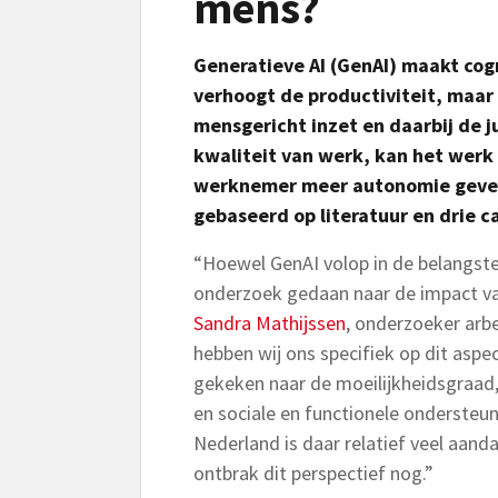
mens?
Generatieve AI (GenAI) maakt cog
verhoogt de productiviteit, maar d
mensgericht inzet en daarbij de 
kwaliteit van werk, kan het werk
werknemer meer autonomie geven.
gebaseerd op literatuur en drie c
“Hoewel GenAI volop in de belangstel
onderzoek gedaan naar de impact van
Sandra Mathijssen
, onderzoeker ar
hebben wij ons specifiek op dit aspe
gekeken naar de moeilijkheidsgraad,
en sociale en functionele ondersteu
Nederland is daar relatief veel aan
ontbrak dit perspectief nog.”