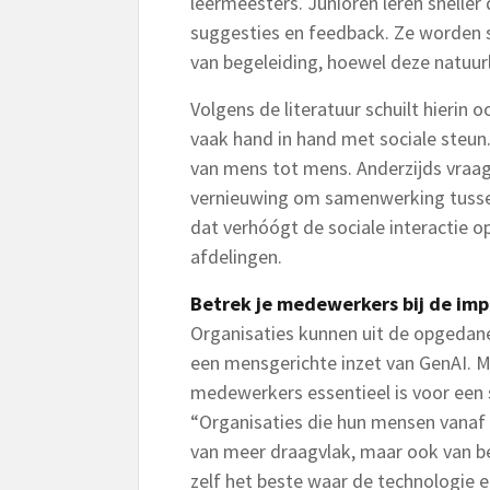
leermeesters. Junioren leren snelle
suggesties en feedback. Ze worden sn
van begeleiding, hoewel deze natuurlij
Volgens de literatuur schuilt hierin 
vaak hand in hand met sociale steun
van mens tot mens. Anderzijds vraa
vernieuwing om samenwerking tussen
dat verhóógt de sociale interactie o
afdelingen.
Betrek je medewerkers bij de im
Organisaties kunnen uit de opgedane
een mensgerichte inzet van GenAI. 
medewerkers essentieel is voor een s
“Organisaties die hun mensen vanaf 
van meer draagvlak, maar ook van 
zelf het beste waar de technologie 