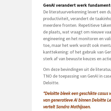
GenAI verandert werk fundament
De literatuurverkenning levert een d
productiviteit, verandert de taakinh
meerdere fronten. Repetitieve take
de plaats, wat vraagt om nieuwe vaa
engineering en het monitoren en va
toe, maar het werk wordt ook menta
kanttekening: of het gebruik van Gen
sterk af van bewuste keuzes en act
Om deze bevindingen uit de literatuu
TNO de toepassing van GenAI in case 
Deloitte.
“Deloitte bleek een geschikte casus
van generatieve AI binnen Deloitte Leg
vertelt Sandra Mathijssen.