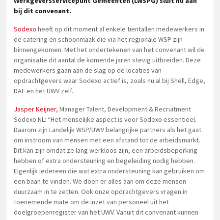
Werkgeversservicepunt Gemeenten (LWSPG) sluit nu aan
bij dit convenant.
Sodexo
heeft op dit moment al enkele tientallen medewerkers in
de catering en schoonmaak die via het regionale WSP zijn
binnengekomen. Met het ondertekenen van het convenant wil de
organisatie dit aantal de komende jaren stevig uitbreiden. Deze
medewerkers gaan aan de slag op de locaties van
opdrachtgevers waar Sodexo actief is, zoals nu al bij Shell, Edge,
DAF en het UWV zelf.
Jasper Keijner
, Manager Talent, Development & Recruitment
Sodexo NL: “Het menselijke aspect is voor Sodexo essentieel.
Daarom zijn Landelijk WSP/UWV belangrijke partners als het gaat
om instroom van mensen met een afstand tot de arbeidsmarkt.
Dit kan zijn omdat ze lang werkloos zijn, een arbeidsbeperking
hebben of extra ondersteuning en begeleiding nodig hebben.
Eigenlijk iedereen die wat extra ondersteuning kan gebruiken om
een baan te vinden. We doen er alles aan om deze mensen
duurzaam in te zetten. Ook onze opdrachtgevers vragen in
toenemende mate om de inzet van personeel uit het
doelgroepenregister van het UWV. Vanuit dit convenant kunnen