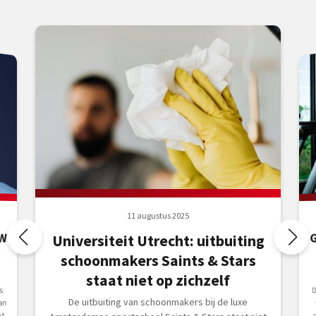
11 augustus 2025
W
Universiteit Utrecht: uitbuiting
schoonmakers Saints & Stars
staat niet op zichzelf
D
co
s
De uitbuiting van schoonmakers bij de luxe
an