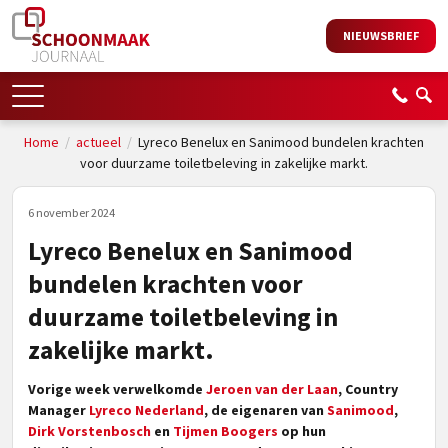
NIEUWSBRIEF
Home
/
actueel
/
Lyreco Benelux en Sanimood bundelen krachten
voor duurzame toiletbeleving in zakelijke markt.
6 november 2024
Lyreco Benelux en Sanimood
bundelen krachten voor
duurzame toiletbeleving in
zakelijke markt.
Vorige week verwelkomde
Jeroen van der Laan
, Country
Manager
Lyreco Nederland
, de eigenaren van
Sanimood
,
Dirk Vorstenbosch
en
Tijmen Boogers
op hun