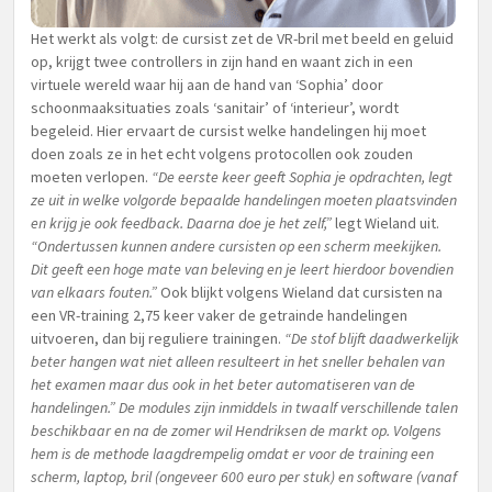
Het werkt als volgt: de cursist zet de VR-bril met beeld en geluid
op, krijgt twee controllers in zijn hand en waant zich in een
virtuele wereld waar hij aan de hand van ‘Sophia’ door
schoonmaaksituaties zoals ‘sanitair’ of ‘interieur’, wordt
begeleid. Hier ervaart de cursist welke handelingen hij moet
doen zoals ze in het echt volgens protocollen ook zouden
moeten verlopen.
“De eerste keer geeft Sophia je opdrachten, legt
ze uit in welke volgorde bepaalde handelingen moeten plaatsvinden
en krijg je ook feedback. Daarna doe je het zelf,”
legt Wieland uit.
“Ondertussen kunnen andere cursisten op een scherm meekijken.
Dit geeft een hoge mate van beleving en je leert hierdoor bovendien
van elkaars fouten.”
Ook blijkt volgens Wieland dat cursisten na
een VR-training 2,75 keer vaker de getrainde handelingen
uitvoeren, dan bij reguliere trainingen.
“De stof blijft daadwerkelijk
beter hangen wat niet alleen resulteert in het sneller behalen van
het examen maar dus ook in het beter automatiseren van de
handelingen.” De modules zijn inmiddels in twaalf verschillende talen
beschikbaar en na de zomer wil Hendriksen de markt op. Volgens
hem is de methode laagdrempelig omdat er voor de training een
scherm, laptop, bril (ongeveer 600 euro per stuk) en software (vanaf