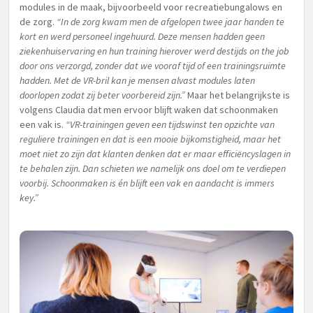
modules in de maak, bijvoorbeeld voor recreatiebungalows en
de zorg.
“In de zorg kwam men de afgelopen twee jaar handen te
kort en werd personeel ingehuurd. Deze mensen hadden geen
ziekenhuiservaring en hun training hierover werd destijds on the job
door ons verzorgd, zonder dat we vooraf tijd of een trainingsruimte
hadden. Met de VR-bril kan je mensen alvast modules laten
doorlopen zodat zij beter voorbereid zijn.”
Maar het belangrijkste is
volgens Claudia dat men ervoor blijft waken dat schoonmaken
een vak is.
“VR-trainingen geven een tijdswinst ten opzichte van
reguliere trainingen en dat is een mooie bijkomstigheid, maar het
moet niet zo zijn dat klanten denken dat er maar efficiëncyslagen in
te behalen zijn. Dan schieten we namelijk ons doel om te verdiepen
voorbij. Schoonmaken is én blijft een vak en aandacht is immers
key.”