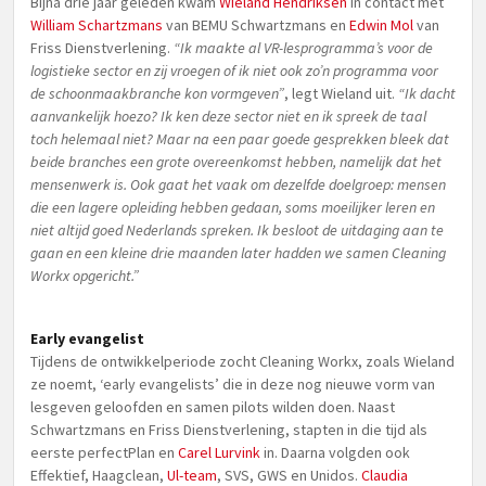
Bijna drie jaar geleden kwam
Wieland Hendriksen
in contact met
William Schartzmans
van BEMU Schwartzmans en
Edwin Mol
van
Friss Dienstverlening.
“Ik maakte al VR-lesprogramma’s voor de
logistieke sector en zij vroegen of ik niet ook zo’n programma voor
de schoonmaakbranche kon vormgeven”
, legt Wieland uit.
“Ik dacht
aanvankelijk hoezo? Ik ken deze sector niet en ik spreek de taal
toch helemaal niet? Maar na een paar goede gesprekken bleek dat
beide branches een grote overeenkomst hebben, namelijk dat het
mensenwerk is. Ook gaat het vaak om dezelfde doelgroep: mensen
die een lagere opleiding hebben gedaan, soms moeilijker leren en
niet altijd goed Nederlands spreken. Ik besloot de uitdaging aan te
gaan en een kleine drie maanden later hadden we samen Cleaning
Workx opgericht.”
Early evangelist
Tijdens de ontwikkelperiode zocht Cleaning Workx, zoals Wieland
ze noemt, ‘early evangelists’ die in deze nog nieuwe vorm van
lesgeven geloofden en samen pilots wilden doen. Naast
Schwartzmans en Friss Dienstverlening, stapten in die tijd als
eerste perfectPlan en
Carel Lurvink
in. Daarna volgden ook
Effektief, Haagclean,
Ul-team
, SVS, GWS en Unidos.
Claudia