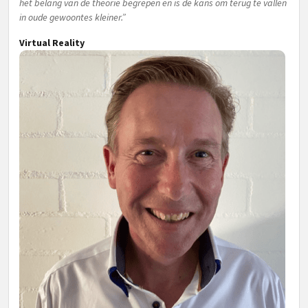
het belang van de theorie begrepen en is de kans om terug te vallen
in oude gewoontes kleiner.”
Virtual Reality