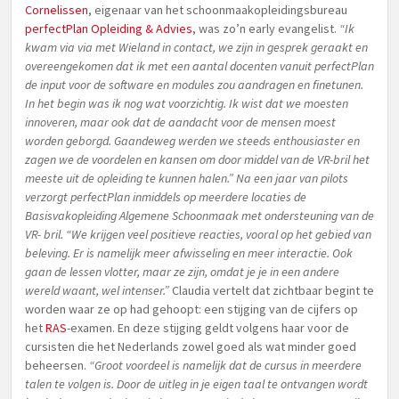
Cornelissen
, eigenaar van het schoonmaakopleidingsbureau
perfectPlan Opleiding & Advies
, was zo’n early evangelist.
“Ik
kwam via via met Wieland in contact, we zijn in gesprek geraakt en
overeengekomen dat ik met een aantal docenten vanuit perfectPlan
de input voor de software en modules zou aandragen en finetunen.
In het begin was ik nog wat voorzichtig. Ik wist dat we moesten
innoveren, maar ook dat de aandacht voor de mensen moest
worden geborgd. Gaandeweg werden we steeds enthousiaster en
zagen we de voordelen en kansen om door middel van de VR-bril het
meeste uit de opleiding te kunnen halen.” Na een jaar van pilots
verzorgt perfectPlan inmiddels op meerdere locaties de
Basisvakopleiding Algemene Schoonmaak met ondersteuning van de
VR- bril. “We krijgen veel positieve reacties, vooral op het gebied van
beleving. Er is namelijk meer afwisseling en meer interactie. Ook
gaan de lessen vlotter, maar ze zijn, omdat je je in een andere
wereld waant, wel intenser.”
Claudia vertelt dat zichtbaar begint te
worden waar ze op had gehoopt: een stijging van de cijfers op
het
RAS
-examen. En deze stijging geldt volgens haar voor de
cursisten die het Nederlands zowel goed als wat minder goed
beheersen.
“Groot voordeel is namelijk dat de cursus in meerdere
talen te volgen is. Door de uitleg in je eigen taal te ontvangen wordt