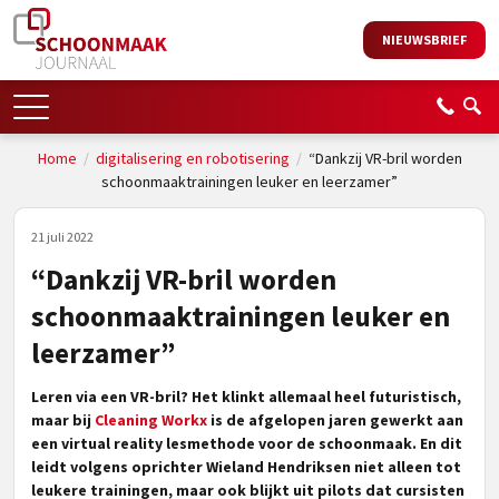
NIEUWSBRIEF
Home
/
digitalisering en robotisering
/
“Dankzij VR-bril worden
schoonmaaktrainingen leuker en leerzamer”
21 juli 2022
“Dankzij VR-bril worden
schoonmaaktrainingen leuker en
leerzamer”
Leren via een VR-bril? Het klinkt allemaal heel futuristisch,
maar bij
Cleaning Workx
is de afgelopen jaren gewerkt aan
een virtual reality lesmethode voor de schoonmaak. En dit
leidt volgens oprichter Wieland Hendriksen niet alleen tot
leukere trainingen, maar ook blijkt uit pilots dat cursisten