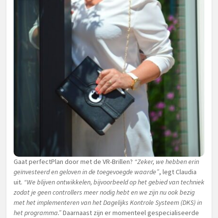
Gaat perfectPlan door met de VR-Brillen?
“Zeker, we hebben erin
geïnvesteerd en geloven in de toegevoegde waarde”
, legt Claudia
uit.
“We blijven ontwikkelen, bijvoorbeeld op het gebied van techniek
zodat je geen controllers meer nodig hebt en we zijn nu ook bezig
met het implementeren van het Dagelijks Kontrole Systeem (DKS) in
het programma.”
Daarnaast zijn er momenteel gespecialiseerde