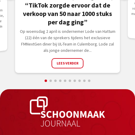
”
“TikTok zorgde ervoor dat de
om
verkoop van 50 naar 1000 stuks
ie,
per dag ging”
e
In
Op woensdag 2 april is ondernemer Lode van Hattum
(22) één van de sprekers tijdens het exclusieve
FMNextGen diner bij UL-Team in Culemborg. Lode zal
als jonge ondernemer de...
LEES VERDER