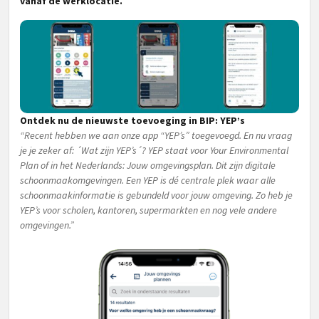
vanaf de werklocatie.
Ontdek nu de nieuwste toevoeging in BIP: YEP’s
“Recent hebben we aan onze app “YEP’s” toegevoegd. En nu vraag
je je zeker af: ´Wat zijn YEP’s´? YEP staat voor Your Environmental
Plan of in het Nederlands: Jouw omgevingsplan. Dit zijn digitale
schoonmaakomgevingen. Een YEP is dé centrale plek waar alle
schoonmaakinformatie is gebundeld voor jouw omgeving. Zo heb je
YEP’s voor scholen, kantoren, supermarkten en nog vele andere
omgevingen.”