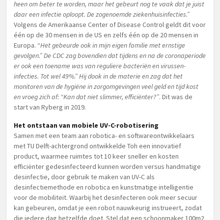
heen om beter te worden, maar het gebeurt nog te vaak dat je juist
daar een infectie oploopt. De zogenoemde ziekenhuisinfecties.”
Volgens de Amerikaanse Center of Disease Control geldt dit voor
één op de 30 mensen in de US en zelfs één op de 20 mensen in
Europa. “
Het gebeurde ook in mijn eigen familie met ernstige
gevolgen.” De CDC zag bovendien dat tijdens en na de coronaperiode
er ook een toename was van reguliere bacteriën en virussen-
infecties. Tot wel 49%.” Hij dook in de materie en zag dat het
monitoren van de hygiëne in zorgomgevingen veel geld en tijd kost
en vroeg zich af: “Kan dat niet slimmer, efficiënter?”
. Dit was de
start van Ryberg in 2019.
Het ontstaan van mobiele UV-C-robotisering
Samen met een team aan robotica- en softwareontwikkelaars
met TU Delft-achtergrond ontwikkelde Toh een innovatief
product, waarmee ruimtes tot 10 keer sneller en kosten
efficiënter gedesinfecteerd kunnen worden versus handmatige
desinfectie, door gebruik te maken van UV-C als
desinfectiemethode en robotica en kunstmatige intelligentie
voor de mobiliteit. Waarbij het desinfecteren ook meer secuur
kan gebeuren, omdat je een robot nauwkeurig instrueert, zodat
die iedere dag hetzelfde doet. Stel dat een schoonmaker 100m2