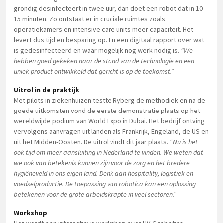
grondig desinfecteert in twee uur, dan doet een robot dat in 10-
15 minuten. Zo ontstaat er in cruciale ruimtes zoals
operatiekamers en intensive care units meer capaciteit. Het
levert dus tijd en besparing op. En een digitaal rapport over wat
is gedesinfecteerd en waar mogelijk nog werk nodig is.
“We
hebben goed gekeken naar de stand van de technologie en een
uniek product ontwikkeld dat gericht is op de toekomst.”
Uitrol in de praktijk
Met pilots in ziekenhuizen testte Ryberg de methodiek en na de
goede uitkomsten vond de eerste demonstratie plaats op het
wereldwijde podium van World Expo in Dubai. Het bedrijf ontving
vervolgens aanvragen uit landen als Frankrijk, Engeland, de US en
uit het Midden-Oosten. De uitrol vindt dit jaar plaats.
“Nu is het
ook tijd om meer aansluiting in Nederland te vinden. We weten dat
we ook van betekenis kunnen zijn voor de zorg en het bredere
hygiëneveld in ons eigen land. Denk aan hospitality, logistiek en
voedselproductie. De toepassing van robotica kan een oplossing
betekenen voor de grote arbeidskrapte in veel sectoren.”
Workshop