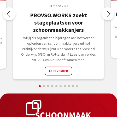
31 maart 2023
PROVSO.WORKS zoekt
stageplaatsen voor
V
k
t
schoonmaakkanjers
Wil jij als organisatie bijdragen aan het verder
ur
op
opleiden van schoonmaakkanjers uit het
Praktijkonderwijs (PRO) en Voorgezet Speciaal
Onderwijs (VSO) in Rotterdam? Lees dan verder.
PROVSO.WORKS heeft samen met...
LEES VERDER