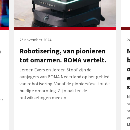
25 november 2024
2
n
Robotisering, van pionieren
N
tot omarmen. BOMA vertelt.
Jeroen Evers en Jeroen Stoof zijn de
e
aanjagers van BOMA Nederland op het gebied
van robotisering. Vanaf de pioniersfase tot de
huidige omarming. Zij maakten de
N
ontwikkelingen mee en...
er
s
s
v
M