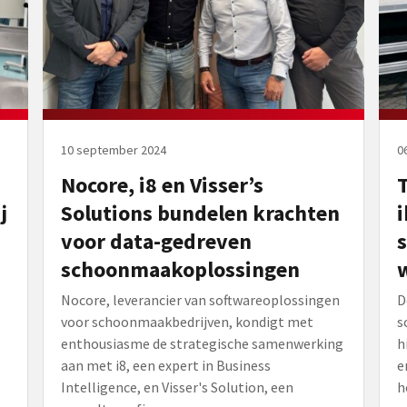
10 september 2024
0
Nocore, i8 en Visser’s
T
j
Solutions bundelen krachten
i
voor data-gedreven
s
schoonmaakoplossingen
Nocore, leverancier van softwareoplossingen
D
voor schoonmaakbedrijven, kondigt met
s
enthousiasme de strategische samenwerking
h
aan met i8, een expert in Business
e
Intelligence, en Visser's Solution, een
ho