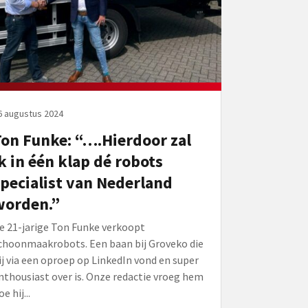
6 augustus 2024
on Funke: “….Hierdoor zal
k in één klap dé robots
pecialist van Nederland
worden.”
e 21-jarige Ton Funke verkoopt
choonmaakrobots. Een baan bij Groveko die
ij via een oproep op LinkedIn vond en super
nthousiast over is. Onze redactie vroeg hem
e hij...