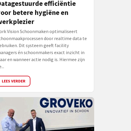
atagestuurde efficiëntie
oor betere hygiëne en
werkplezier
ork Vision Schoonmaken optimaliseert
choonmaakprocessen door realtime data te
ebruiken. Dit systeem geeft facility
anagers én schoonmakers exact inzicht in
aar en wanneer actie nodig is. Hiermee zijn
...
LEES VERDER