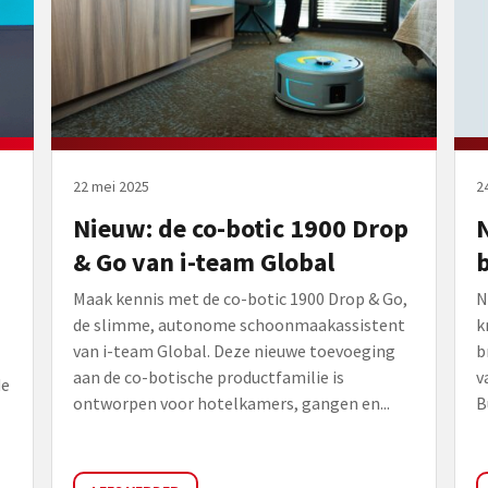
22 mei 2025
2
Nieuw: de co-botic 1900 Drop
& Go van i-team Global
Maak kennis met de co-botic 1900 Drop & Go,
N
de slimme, autonome schoonmaakassistent
k
van i-team Global. Deze nieuwe toevoeging
b
aan de co-botische productfamilie is
v
de
ontworpen voor hotelkamers, gangen en...
B