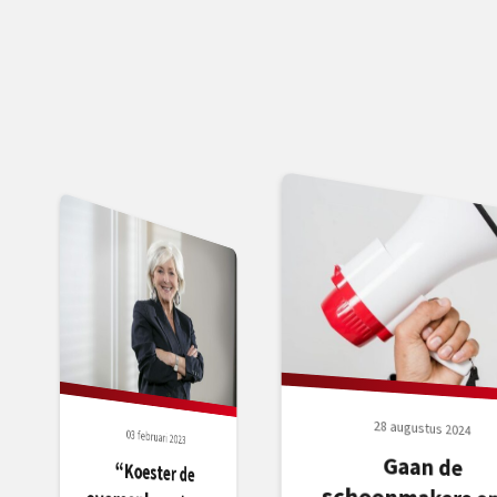
28 augustus 2024
03 februari 2023
Gaan de
schoonmakers op 9
“Koester de
overeenkomsten en