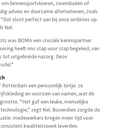
ing om binnensportvloeren, zwembaden of
g advies en duurzame alternatieven, zoals
at sloot perfect aan bij onze ambities op
t Nel.
ots was BOMA een cruciale kennispartner.
sering heeft ons stap voor stap begeleid, van
ts tot uitgebreide nazorg. Deze
chil.”
ch
f Rotterdam een persoonlijk tintje: ze
ijfskleding en voorzien van namen, wat de
rootte. “Het gaf een leuke, menselijke
 technologie,” zegt Nel. Bovendien zorgde de
tuatie: medewerkers kregen meer tijd voor
consistent kwaliteitswerk leverden.