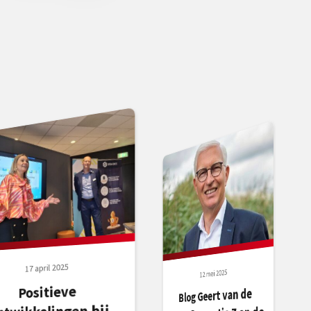
17 april 2025
12 mei 2025
Positieve
Blog Geert van de
Marktgedrag: een