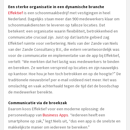
Een sterke organisatie in een dynamische branche
Effektief
is een schoonmaakbedrijf met vestigingen in heel
Nederland. Dagelijks staan meer dan 900 medewerkers klaar om
schoonmaakdiensten te leveren op talloze locaties. Dat
betekent: een organisatie waarin flexibiliteit, betrokkenheid en
communicatie cruciaal zijn. Juist op dat laatste gebied zag
Effektief ruimte voor verbetering. Niels van der Zande van Niels
van der Zande Consultancy B.V., die extern verantwoordelijk was
voor de communicatie en implementatie van de app bij Effektief,
vertelt: “We merkten dat het lastig was medewerkers te binden
en bereiken. Ze werken verspreid op locaties en zijn nauwelijks
op kantoor. Hoe hou je hen toch betrokken en op de hoogte?” De
traditionele nieuwsbrief per e-mail voldeed niet meer. Het was
omslachtig en vaak achterhaald tegen de tijd dat de boodschap
de medewerker bereikte.
Communicatie via de broekzak
Daarom koos Effektief voor een moderne oplossing: de
personeelsapp van
Business Apps
. “Iedereen heeft een
smartphone op zak,” legt Niels uit, “dus een app is de snelste en
makkelijkste manier om iedereen te bereiken.”