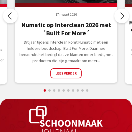
17 maart 2026
M
o
Numatic op Interclean 2026 met
´Built For More´
Dit jaar tijdens Interclean komt Numatic met een
heldere boodschap: Built For More. Daarmee
ce
benadrukt het bedrijf dat ze klanten meer biedt, met
oor
producten die zijn gemaakt om meer...
LEES VERDER