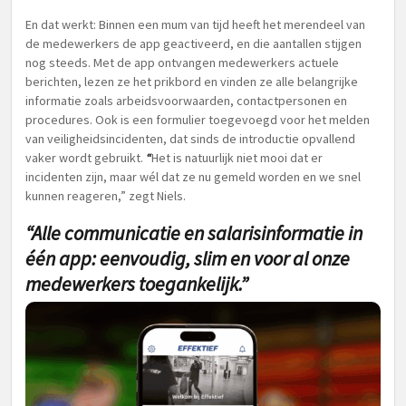
En dat werkt: Binnen een mum van tijd heeft het merendeel van
de medewerkers de app geactiveerd, en die aantallen stijgen
nog steeds. Met de app ontvangen medewerkers actuele
berichten, lezen ze het prikbord en vinden ze alle belangrijke
informatie zoals arbeidsvoorwaarden, contactpersonen en
procedures. Ook is een formulier toegevoegd voor het melden
van veiligheidsincidenten, dat sinds de introductie opvallend
vaker wordt gebruikt.
“
Het is natuurlijk niet mooi dat er
incidenten zijn, maar wél dat ze nu gemeld worden en we snel
kunnen reageren,” zegt Niels.
“Alle communicatie en salarisinformatie in
één app: eenvoudig, slim en voor al onze
medewerkers toegankelijk.”