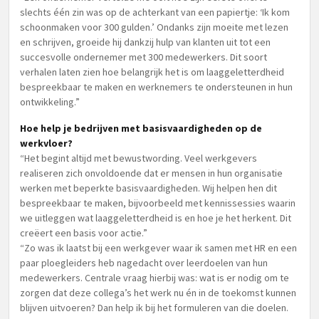
slechts één zin was op de achterkant van een papiertje: ‘Ik kom
schoonmaken voor 300 gulden.’ Ondanks zijn moeite met lezen
en schrijven, groeide hij dankzij hulp van klanten uit tot een
succesvolle ondernemer met 300 medewerkers. Dit soort
verhalen laten zien hoe belangrijk het is om laaggeletterdheid
bespreekbaar te maken en werknemers te ondersteunen in hun
ontwikkeling.”
Hoe help je bedrijven met basisvaardigheden op de
werkvloer?
“Het begint altijd met bewustwording. Veel werkgevers
realiseren zich onvoldoende dat er mensen in hun organisatie
werken met beperkte basisvaardigheden. Wij helpen hen dit
bespreekbaar te maken, bijvoorbeeld met kennissessies waarin
we uitleggen wat laaggeletterdheid is en hoe je het herkent. Dit
creëert een basis voor actie.”
“Zo was ik laatst bij een werkgever waar ik samen met HR en een
paar ploegleiders heb nagedacht over leerdoelen van hun
medewerkers. Centrale vraag hierbij was: wat is er nodig om te
zorgen dat deze collega’s het werk nu én in de toekomst kunnen
blijven uitvoeren? Dan help ik bij het formuleren van die doelen.