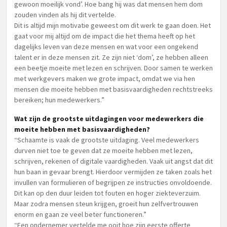
gewoon moeilijk vond’. Hoe bang hij was dat mensen hem dom
zouden vinden als hij dit vertelde.
Dit is altijd mijn motivatie geweest om dit werk te gaan doen. Het
gaat voor mij altijd om de impact die het thema heeft op het
dagelijks leven van deze mensen en wat voor een ongekend
talent er in deze mensen zit. Ze zijn niet ‘dom’, ze hebben alleen
een beetje moeite met lezen en schrijven. Door samen te werken
met werkgevers maken we grote impact, omdat we via hen
mensen die moeite hebben met basisvaardigheden rechtstreeks
bereiken; hun medewerkers.”
Wat zijn de grootste uitdagingen voor medewerkers die
moeite hebben met basisvaardigheden?
“Schaamte is vaak de grootste uitdaging. Veel medewerkers
durven niet toe te geven dat ze moeite hebben met lezen,
schrijven, rekenen of digitale vaardigheden. Vaak uit angst dat dit
hun baan in gevaar brengt. Hierdoor vermijden ze taken zoals het
invullen van formulieren of begrijpen ze instructies onvoldoende.
Dit kan op den duur leiden tot fouten en hoger ziekteverzuim.
Maar zodra mensen steun krijgen, groeit hun zelfvertrouwen
enorm en gaan ze veel beter functioneren.”
“Een ondernemer vertelde me ooit hoe zijn eerste offerte