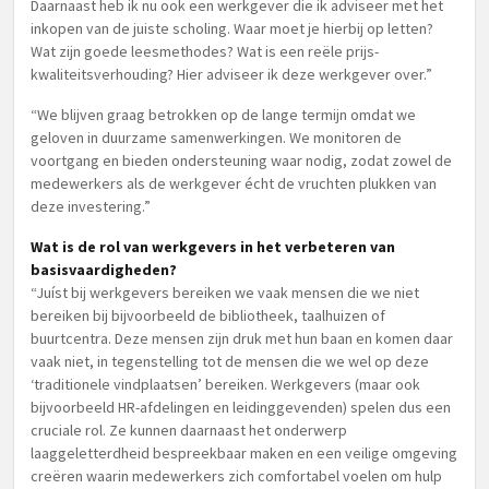
Daarnaast heb ik nu ook een werkgever die ik adviseer met het
inkopen van de juiste scholing. Waar moet je hierbij op letten?
Wat zijn goede leesmethodes? Wat is een reële prijs-
kwaliteitsverhouding? Hier adviseer ik deze werkgever over.”
“We blijven graag betrokken op de lange termijn omdat we
geloven in duurzame samenwerkingen. We monitoren de
voortgang en bieden ondersteuning waar nodig, zodat zowel de
medewerkers als de werkgever écht de vruchten plukken van
deze investering.”
Wat is de rol van werkgevers in het verbeteren van
basisvaardigheden?
“Juíst bij werkgevers bereiken we vaak mensen die we niet
bereiken bij bijvoorbeeld de bibliotheek, taalhuizen of
buurtcentra. Deze mensen zijn druk met hun baan en komen daar
vaak niet, in tegenstelling tot de mensen die we wel op deze
‘traditionele vindplaatsen’ bereiken. Werkgevers (maar ook
bijvoorbeeld HR-afdelingen en leidinggevenden) spelen dus een
cruciale rol. Ze kunnen daarnaast het onderwerp
laaggeletterdheid bespreekbaar maken en een veilige omgeving
creëren waarin medewerkers zich comfortabel voelen om hulp