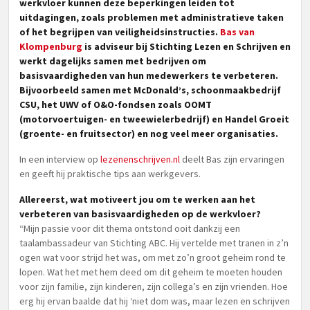
werkvloer kunnen deze beperkingen leiden tot
uitdagingen, zoals problemen met administratieve taken
of het begrijpen van veiligheidsinstructies.
Bas van
Klompenburg
is adviseur bij Stichting Lezen en Schrijven en
werkt dagelijks samen met bedrijven om
basisvaardigheden van hun medewerkers te verbeteren.
Bijvoorbeeld samen met McDonald’s, schoonmaakbedrijf
CSU, het UWV of O&O-fondsen zoals OOMT
(motorvoertuigen- en tweewielerbedrijf) en Handel Groeit
(groente- en fruitsector) en nog veel meer organisaties.
In een interview op
lezenenschrijven.nl
deelt Bas zijn ervaringen
en geeft hij praktische tips aan werkgevers.
Allereerst, wat motiveert jou om te werken aan het
verbeteren van basisvaardigheden op de werkvloer?
“Mijn passie voor dit thema ontstond ooit dankzij een
taalambassadeur van Stichting ABC. Hij vertelde met tranen in z’n
ogen wat voor strijd het was, om met zo’n groot geheim rond te
lopen. Wat het met hem deed om dit geheim te moeten houden
voor zijn familie, zijn kinderen, zijn collega’s en zijn vrienden. Hoe
erg hij ervan baalde dat hij ‘niet dom was, maar lezen en schrijven