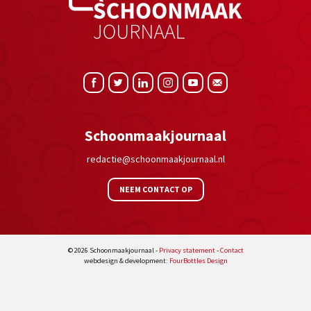
Schoonmaakjournaal
redactie@schoonmaakjournaal.nl
NEEM CONTACT OP
© 2026 Schoonmaakjournaal -
Privacy statement
-
Contact
webdesign & development:
FourBottles Design