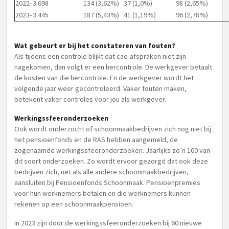
2022-
3.698
134 (3,62%)
37 (1,0%)
98 (2,65%)
2023-
3.445
187 (5,43%)
41 (1,19%)
96 (2,78%)
Wat gebeurt er bij het constateren van fouten?
Als tijdens een controle blijkt dat cao-afspraken niet zijn
nagekomen, dan volgt er een hercontrole. De werkgever betaalt
de kosten van die hercontrole. En de werkgever wordt het
volgende jaar weer gecontroleerd. Vaker fouten maken,
betekent vaker controles voor jou als werkgever.
Werkingssfeeronderzoeken
Ook wordt onderzocht of schoonmaakbedrijven zich nog niet bij
het pensioenfonds en de RAS hebben aangemeld, de
zogenaamde werkingssfeeronderzoeken. Jaarlijks zo’n 100 van
dit soort onderzoeken. Zo wordt ervoor gezorgd dat ook deze
bedrijven zich, net als alle andere schoonmaakbedrijven,
aansluiten bij Pensioenfonds Schoonmaak. Pensioenpremies
voor hun werknemers betalen en die werknemers kunnen
rekenen op een schoonmaakpensioen.
In 2023 zijn door de werkingssfeeronderzoeken bij 60 nieuwe