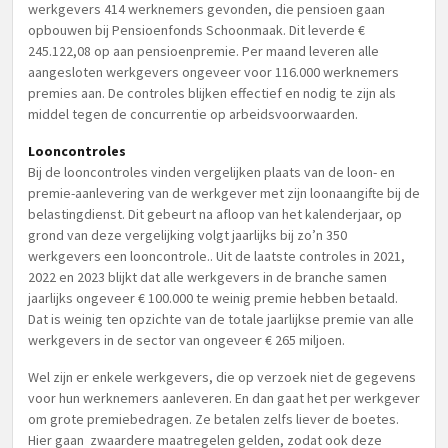
werkgevers 414 werknemers gevonden, die pensioen gaan
opbouwen bij Pensioenfonds Schoonmaak. Dit leverde €
245.122,08 op aan pensioenpremie. Per maand leveren alle
aangesloten werkgevers ongeveer voor 116.000 werknemers
premies aan. De controles blijken effectief en nodig te zijn als
middel tegen de concurrentie op arbeidsvoorwaarden.
Looncontroles
Bij de looncontroles vinden vergelijken plaats van de loon- en
premie-aanlevering van de werkgever met zijn loonaangifte bij de
belastingdienst. Dit gebeurt na afloop van het kalenderjaar, op
grond van deze vergelijking volgt jaarlijks bij zo’n 350
werkgevers een looncontrole.. Uit de laatste controles in 2021,
2022 en 2023 blijkt dat alle werkgevers in de branche samen
jaarlijks ongeveer € 100.000 te weinig premie hebben betaald.
Dat is weinig ten opzichte van de totale jaarlijkse premie van alle
werkgevers in de sector van ongeveer € 265 miljoen.
Wel zijn er enkele werkgevers, die op verzoek niet de gegevens
voor hun werknemers aanleveren. En dan gaat het per werkgever
om grote premiebedragen. Ze betalen zelfs liever de boetes.
Hier gaan zwaardere maatregelen gelden, zodat ook deze