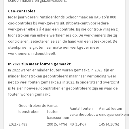
schoonmakers en glazenwassers.
Cao-controles
Ieder jaar voeren Pensioenfonds Schoonmaak en RAS zo’n 800
cao-controles bij werkgevers uit. Dit betekent voor iedere
werkgever elke 3 á 4 jaar een controle. Bij die controle vragen zij
loonstroken van enkele werknemers op. De werknemers die zij
controleren, selecteren ze aan de hand van een steekproef. De
steekproef is groter naar mate een werkgever meer
werknemers in dienst heeft.
In 2023 zijn meer fouten gemaakt
In 2022 waren er minder fouten waren gemaakt. In 2023 zijn er
minder loonstroken gecontroleerd maar naar verhouding weer
net zo veel fouten gemaakt als in 2021. In onderstaand overzicht
is te zien hoeveel loonstroken er gecontroleerd zijn en waar de
fouten worden gemaakt.
Gecontroleerde
Aantal
Aantal fouten
Aantal fouten
loonstroken
fouten
vakantieopbouw
eindejaarsuitkeri
basisuurloon
2021-
3.483
200 (5,74%)
49 (1,4%)
145 (4,16%)