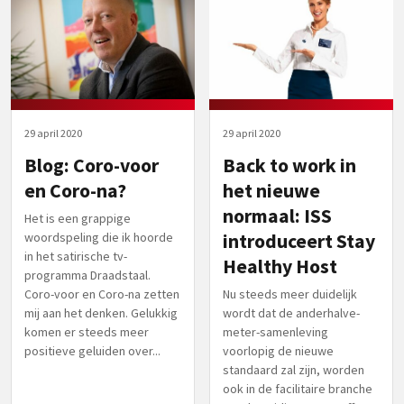
29 april 2020
29 april 2020
Blog: Coro-voor
Back to work in
en Coro-na?
het nieuwe
normaal: ISS
Het is een grappige
woordspeling die ik hoorde
introduceert Stay
in het satirische tv-
Healthy Host
programma Draadstaal.
Coro-voor en Coro-na zetten
Nu steeds meer duidelijk
mij aan het denken. Gelukkig
wordt dat de anderhalve-
komen er steeds meer
meter-samenleving
positieve geluiden over...
voorlopig de nieuwe
standaard zal zijn, worden
ook in de facilitaire branche