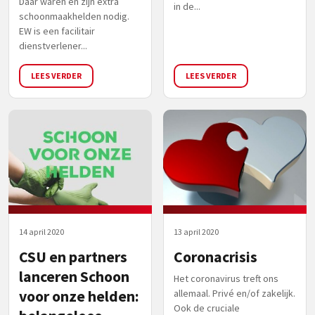
Daar waren en zijn extra
in de...
schoonmaakhelden nodig.
EW is een facilitair
dienstverlener...
LEES VERDER
LEES VERDER
14 april 2020
13 april 2020
CSU en partners
Coronacrisis
lanceren Schoon
Het coronavirus treft ons
voor onze helden:
allemaal. Privé en/of zakelijk.
Ook de cruciale