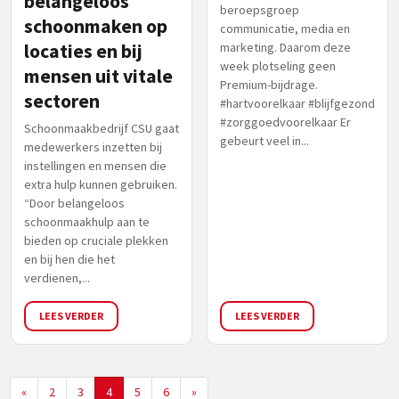
belangeloos
beroepsgroep
schoonmaken op
communicatie, media en
locaties en bij
marketing. Daarom deze
week plotseling geen
mensen uit vitale
Premium-bijdrage.
sectoren
#hartvoorelkaar #blijfgezond
#zorggoedvoorelkaar Er
Schoonmaakbedrijf CSU gaat
gebeurt veel in...
medewerkers inzetten bij
instellingen en mensen die
extra hulp kunnen gebruiken.
“Door belangeloos
schoonmaakhulp aan te
bieden op cruciale plekken
en bij hen die het
verdienen,...
LEES VERDER
LEES VERDER
«
2
3
4
5
6
»