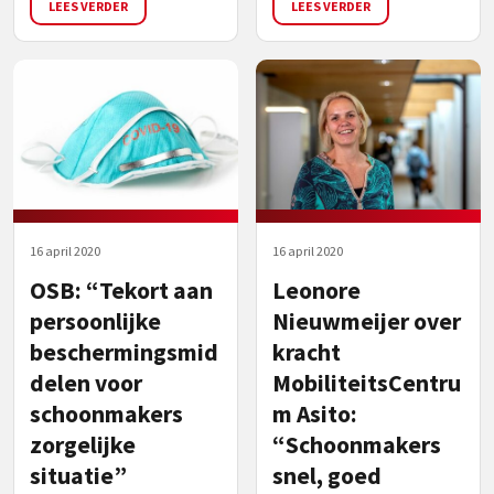
LEES VERDER
LEES VERDER
16 april 2020
16 april 2020
OSB: “Tekort aan
Leonore
persoonlijke
Nieuwmeijer over
beschermingsmid
kracht
delen voor
MobiliteitsCentru
schoonmakers
m Asito:
zorgelijke
“Schoonmakers
situatie”
snel, goed