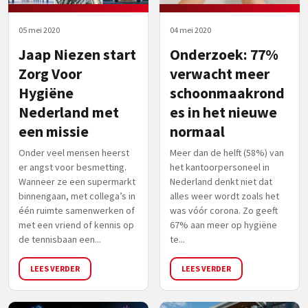
05 mei 2020
04 mei 2020
Jaap Niezen start
Onderzoek: 77%
Zorg Voor
verwacht meer
Hygiëne
schoonmaakrond
Nederland met
es in het nieuwe
een missie
normaal
Onder veel mensen heerst
Meer dan de helft (58%) van
er angst voor besmetting.
het kantoorpersoneel in
Wanneer ze een supermarkt
Nederland denkt niet dat
binnengaan, met collega’s in
alles weer wordt zoals het
één ruimte samenwerken of
was vóór corona. Zo geeft
met een vriend of kennis op
67% aan meer op hygiëne
de tennisbaan een...
te...
LEES VERDER
LEES VERDER