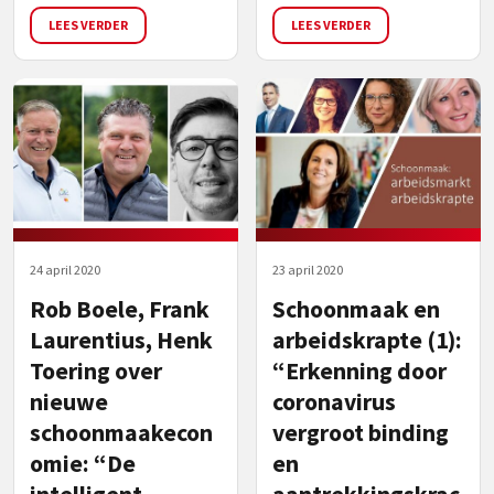
LEES VERDER
LEES VERDER
24 april 2020
23 april 2020
Rob Boele, Frank
Schoonmaak en
Laurentius, Henk
arbeidskrapte (1):
Toering over
“Erkenning door
nieuwe
coronavirus
schoonmaakecon
vergroot binding
omie: “De
en