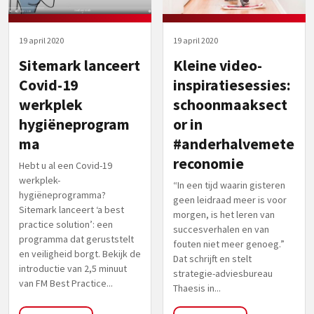
19 april 2020
19 april 2020
Sitemark lanceert
Kleine video-
Covid-19
inspiratiesessies:
werkplek
schoonmaaksect
hygiëneprogram
or in
ma
#anderhalvemete
reconomie
Hebt u al een Covid-19
werkplek-
“In een tijd waarin gisteren
hygiëneprogramma?
geen leidraad meer is voor
Sitemark lanceert ‘a best
morgen, is het leren van
practice solution’: een
succesverhalen en van
programma dat geruststelt
fouten niet meer genoeg.”
en veiligheid borgt. Bekijk de
Dat schrijft en stelt
introductie van 2,5 minuut
strategie-adviesbureau
van FM Best Practice...
Thaesis in...