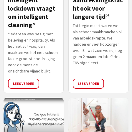
intelligent
aantrekkingskrac
lockdown vraagt
ht ook voor
om intelligent
langere tijd”
cleaning”
Tot begin maart waren we
als schoonmaakbranche vol
“Iedereen was bezig met
van arbeidskrapte. We
beleving en hospitality. Als
hadden er veel kopzorgen
het niet vuil was, dan
over. En wat zien we nu, nog
maakten we het niet schoon.
geen 2 maanden later? Het
Nu de grootste bedreiging
FNV signaleert...
voor de mens de
onzichtbare vijand blijkt...
LEES VERDER
LEES VERDER