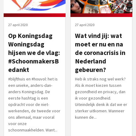
27 april 2020
27 april 2020
Op Koningsdag
Wat vind jij: wat
Woningsdag
moet er nu en na
hijsen we de vlag:
de coronacrisis in
#SchoonmakersB
Nederland
edankt
gebeuren?
#blijfthuis en #houvol: het is
Heb ik straks nog wel werk?
een unieke, anders-dan-
Als ik moet kiezen tussen
anders Koningsdag. De
gezondheid en privacy, dan
eerste hashtag is een
ik voor gezondheid.
opdracht voor de niet-
Uiteindelijk denk ik dat we er
werkenden, de tweede voor
sterker uitkomen. Wanneer
ons allemaal, maar vooral
kunnen de...
voor onze
schoonmaakhelden. Want...