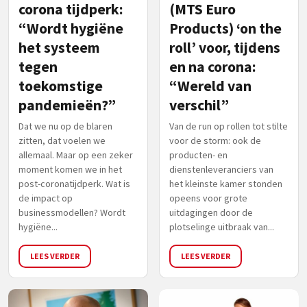
corona tijdperk:
(MTS Euro
“Wordt hygiëne
Products) ‘on the
het systeem
roll’ voor, tijdens
tegen
en na corona:
toekomstige
“Wereld van
pandemieën?”
verschil”
Dat we nu op de blaren
Van de run op rollen tot stilte
zitten, dat voelen we
voor de storm: ook de
allemaal. Maar op een zeker
producten- en
moment komen we in het
dienstenleveranciers van
post-coronatijdperk. Wat is
het kleinste kamer stonden
de impact op
opeens voor grote
businessmodellen? Wordt
uitdagingen door de
hygiëne...
plotselinge uitbraak van...
LEES VERDER
LEES VERDER