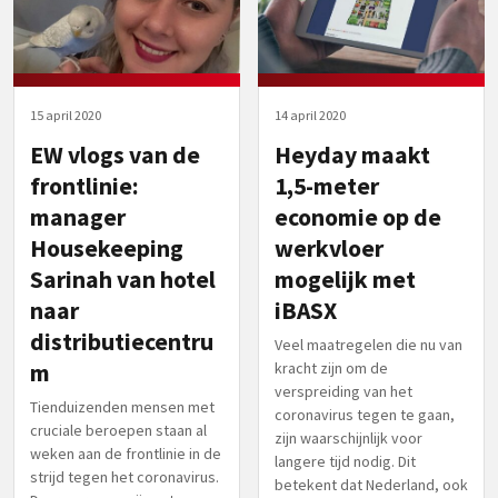
15 april 2020
14 april 2020
EW vlogs van de
Heyday maakt
frontlinie:
1,5-meter
manager
economie op de
Housekeeping
werkvloer
Sarinah van hotel
mogelijk met
naar
iBASX
distributiecentru
Veel maatregelen die nu van
m
kracht zijn om de
verspreiding van het
Tienduizenden mensen met
coronavirus tegen te gaan,
cruciale beroepen staan al
zijn waarschijnlijk voor
weken aan de frontlinie in de
langere tijd nodig. Dit
strijd tegen het coronavirus.
betekent dat Nederland, ook