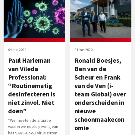
04 mei 2020
04 mei 2020
Paul Harleman
Ronald Boesjes,
van Vileda
Ben van de
Professional:
Scheur en Frank
“Routinematig
van de Ven (i-
desinfecteren is
team Global) over
niet zinvol. Niet
onderscheiden in
doen”
nieuwe
schoonmaakecon
“We moeten de situatie
waarin we nu als gevolg van
omie
het SARS-CoV-2 virus zitten