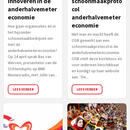
innoveren in de
schoonmaakproto
anderhalvemeter
col
economie
anderhalvemeter
economie
Hoe gaan organisaties en in
het bijzonder
Met man en macht heeft de
schoonmaakbedrijven om
OSB gewerkt aan een
met de
schoonmaakprotocol in de
anderhalvemetereconomie?
anderhalvemetereconomie.
Op 24 april sprak Bas van
OSB stelt deze kosteloos en
Werven, presentator van de
voor iedereen beschikbaar
Ochtendspits op BNR
en kondigt op haar website
Nieuwsradio, met John van...
aan: “De...
LEES VERDER
LEES VERDER