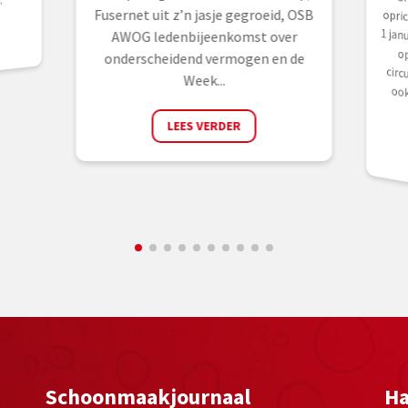
Gr
op
1 
o
circ
.
Fusernet uit z’n jasje gegroeid, OSB
AWOG ledenbijeenkomst over
onderscheidend vermogen en de
Week...
LEES VERDER
Schoonmaakjournaal
Ha