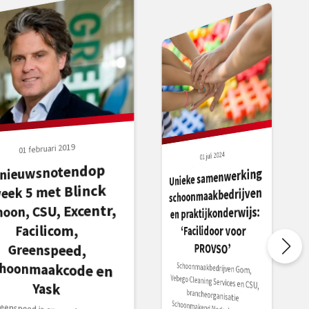
01 februari 2019
01 juli 2024
nieuwsnotendop
choonmaakcode en
Unieke samenwerking
eek 5 met Blinck
schoonmaakbedrijven
hoon, CSU, Excentr,
en praktijkonderwijs:
Facilicom,
‘Facilidoor voor
PROVSO’
Greenspeed,
Schoonmaakbedrijven Gom,
Vebego Cleaning Services en CSU,
brancheorganisatie
Schoonmakend Nederland en de
Yask