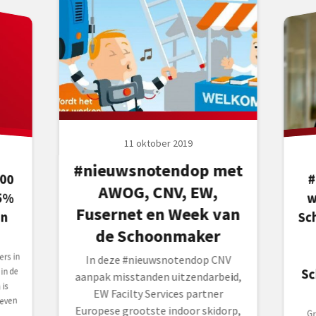
11 oktober 2019
#nieuwsnotendop met
00
5%
un
#
S
AWOG, CNV, EW,
w
Fusernet en Week van
Sc
de Schoonmaker
rs in
In deze #nieuwsnotendop CNV
in de
aanpak misstanden uitzendarbeid,
is
EW Facilty Services partner
geven
Europese grootste indoor skidorp,