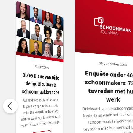
06 december 2018
11 maart 2024
Enquête onder 40
schoonmakers: 7
tevreden met h
BLOG Diane van Dijk:
de multiculturele
schoonmaakbranche
werk
Als kind woonde ik in Tanzania,
Nigeria en op Sint Maarten. Op
Driekwart van de schoonmake
mijn 16e kwam ik in Nederland
Nederland vindt het leuk om 
wonen, waar mijn familie vandaan
schoonmaak te werken en 
kwam. Misschien heb ik door mijn...
tevreden met hun werk. Zij 