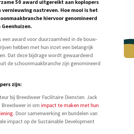
rzame 50 award uitgereikt aan koplopers
n vernieuwing nastreven. Hoe mooi is het
choonmaakbranche hiervoor genomineerd
an Geenhuizen.
s een award voor duurzaamheid in de bouw-
jven hebben met hun inzet een belangrijk
nden. Dat deze bijdrage wordt gewaardeerd
ers uit de schoonmaakbranche zijn genomineerd
ers zijn:
ur bij Breedweer Facilitaire Diensten. Jack
an Breedweer in om
impact te maken met hun
lening
. Door samenwerking en bundelen van
ale impact op de Sustainable Development