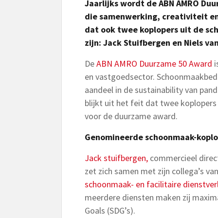
Jaarlijks wordt de ABN AMRO Duu
die samenwerking, creativiteit e
dat ook twee koplopers uit de s
zijn: Jack Stuifbergen en Niels v
De
ABN AMRO Duurzame 50 Award
i
en vastgoedsector. Schoonmaakbedri
aandeel in de sustainability van pa
blijkt uit het feit dat twee koplop
voor de duurzame award.
Genomineerde schoonmaak-koplop
Jack stuifbergen,
commercieel directe
zet zich samen met zijn collega’s v
schoonmaak- en facilitaire dienstver
meerdere diensten maken zij maxim
Goals (SDG’s).