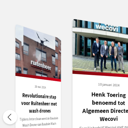
10 januari 2024
28 mei 2024
Henk Toering
benoemd tot
Revolutionaire stap
voor Ruitenheer met
Algemeen Directe
wash drones
Wecovi
Tijdens Interclean werd de Baudoin
Wash Drone van Baudoin Wash
Familiebedrijf Wecovi met ru