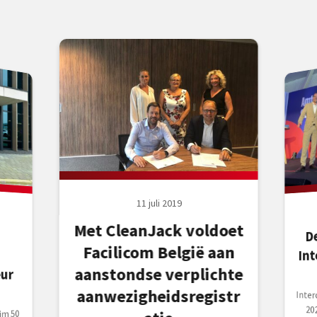
11 juli 2019
Met CleanJack voldoet
D
Facilicom België aan
In
aanstondse verplichte
ur
aanwezigheidsregistr
Inte
2024
aan
win
Inno
im 50