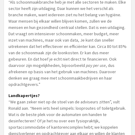
“Als schoonmaakbranche heb je met alle sectoren te maken. Elke
sector heeft zijn uitdaging. Daar kunnen we het verschil als
branche maken, want iedereen ziet nu het belang van hygiëne.
Waar mensen bij elkaar willen blijven komen, zullen we de
mensen en hun gezondheid centraal stellen. Dat is een uitdaging.
Dat vraagt om intensiever schoonmaken, meer budget, meer
inzet van machines, maar ook van data, Je kunt dan sneller
uitrekenen dat het effectiever en efficiënter kan. Circa 80 tot 85%
van de schoonmaak zijn de loonkosten. Er kan dus meer
gebeuren. En dat hoef je echt niet direct te financieren. Ook
daarvoor zijn mogelijkheden, bijvoorbeeld
pay per use
, dus
afrekenen op basis van het gebruik van machines. Daarover
denken we graag mee met schoonmaakbedrijven en haar
opdrachtgevers.”
Landkapertjes?
“We gaan zeker niet op de stoel van de adviseurs zitten”, vult
Ronald aan. “Neem iets heel simpels: looproutes of toiletgebruik.
Wat is de beste plek voor de automaten om handen te
desinfecteren? Of je het nu over een fysiopraktijk,
sportaccommodatie of kantorencomplex hebt; we koppelen
dienstverlener en opdrachtgever aan elkaar en willen de klanten