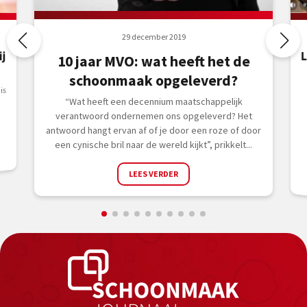
29 december 2019
L
j
10 jaar MVO: wat heeft het de
schoonmaak opgeleverd?
is
“Wat heeft een decennium maatschappelijk
verantwoord ondernemen ons opgeleverd? Het
antwoord hangt ervan af of je door een roze of door
een cynische bril naar de wereld kijkt”, prikkelt...
LEES VERDER