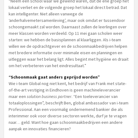
“Neem een school waar we gewend waren, dat de ene groep het
lokaal verliet en de volgende groep het lokaal direct betrad. Dat
kan intelligenter. Niet alleen vanwege de
‘anderhalvemetersamenleving’, maar ook omdat er tussendoor
schoongemaakt zal worden. Daarnaast zullen de leerlingen over
meer klassen worden verdeeld. Op 11 mei gaan scholen weer
starten: we hebben de basisplannen al klaarliggen. Als i-team
willen we de opdrachtgever en de schoonmaakbedrijven helpen
met bredere informatie over minimale eisen en planningen en
uitleggen waar het belang ligt. Alles begint met hygiëne en draait
om het verbeteren van het eindresultaat.”
“Schoonmaak gaat anders geprijsd worden”
Wie i-team Global nog niet kent, het bedrijf van Frank met state-
of-the-art vestiging in Eindhoven is geen machineleverancier
maar een
solution business partner
. “Een toeleverancier van
totaaloplossingen”, beschrijft Ben, global ambassador van i-team
Professional. Aan een voormalig ondernemend bankier die als
interimmer ook voor diverse sectoren werkte, durf je te vragen
naar… geld. Want hoe gaan schoonmaakbedrijven een andere
aanpak en innovaties financieren?