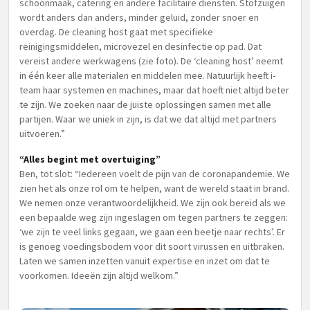
schoonmaak, catering en andere facilitaire diensten. Stofzuigen
wordt anders dan anders, minder geluid, zonder snoer en
overdag. De cleaning host gaat met specifieke
reinigingsmiddelen, microvezel en desinfectie op pad. Dat
vereist andere werkwagens (zie foto). De ‘cleaning host’ neemt
in één keer alle materialen en middelen mee. Natuurlijk heeft i-
team haar systemen en machines, maar dat hoeft niet altijd beter
te zijn. We zoeken naar de juiste oplossingen samen met alle
partijen. Waar we uniek in zijn, is dat we dat altijd met partners
uitvoeren.”
“Alles begint met overtuiging”
Ben, tot slot: “Iedereen voelt de pijn van de coronapandemie. We
zien het als onze rol om te helpen, want de wereld staat in brand.
We nemen onze verantwoordelijkheid. We zijn ook bereid als we
een bepaalde weg zijn ingeslagen om tegen partners te zeggen:
‘we zijn te veel links gegaan, we gaan een beetje naar rechts’. Er
is genoeg voedingsbodem voor dit soort virussen en uitbraken.
Laten we samen inzetten vanuit expertise en inzet om dat te
voorkomen. Ideeën zijn altijd welkom.”