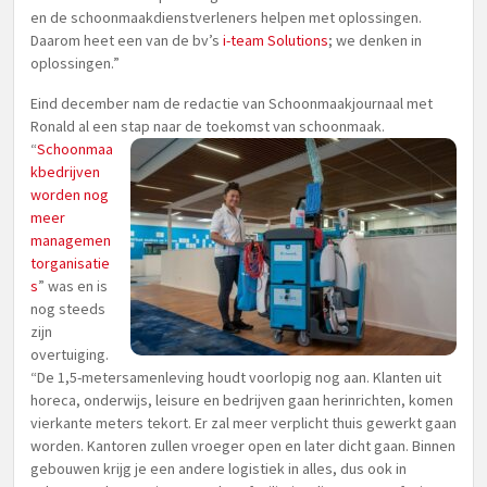
en de schoonmaakdienstverleners helpen met oplossingen.
Daarom heet een van de bv’s
i-team Solutions
; we denken in
oplossingen.”
Eind december nam de redactie van Schoonmaakjournaal met
Ronald al een stap naar de
toekomst van schoonmaak.
“
Schoonmaa
kbedrijven
worden nog
meer
managemen
torganisatie
s
” was en is
nog steeds
zijn
overtuiging.
“De 1,5-metersamenleving houdt voorlopig nog aan. Klanten uit
horeca, onderwijs, leisure en bedrijven gaan herinrichten, komen
vierkante meters tekort. Er zal meer verplicht thuis gewerkt gaan
worden. Kantoren zullen vroeger open en later dicht gaan. Binnen
gebouwen krijg je een andere logistiek in alles, dus ook in