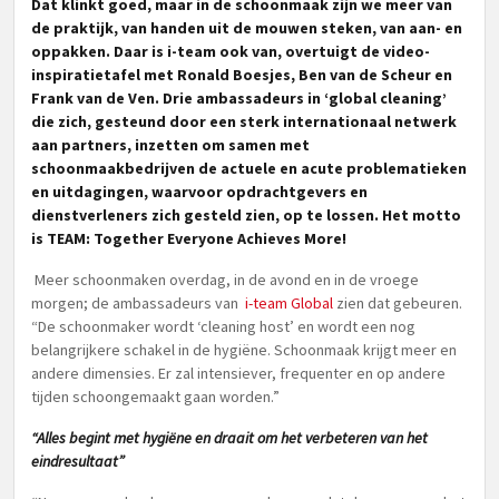
Dat klinkt goed, maar in de schoonmaak zijn we meer van
de praktijk, van handen uit de mouwen steken, van aan- en
oppakken. Daar is i-team ook van, overtuigt de video-
inspiratietafel met
Ronald Boesjes
,
Ben van de Scheur
en
Frank van de Ven
. Drie ambassadeurs in ‘global cleaning’
die zich, gesteund door een sterk internationaal netwerk
aan partners, inzetten om samen met
schoonmaakbedrijven de actuele en acute problematieken
en uitdagingen, waarvoor opdrachtgevers en
dienstverleners zich gesteld zien, op te lossen. Het motto
is TEAM: Together Everyone Achieves More!
Meer schoonmaken overdag, in de avond en in de vroege
morgen; de ambassadeurs van
i-team Global
zien dat gebeuren.
“De schoonmaker wordt ‘cleaning host’ en wordt een nog
belangrijkere schakel in de hygiëne. Schoonmaak krijgt meer en
andere dimensies. Er zal intensiever, frequenter en op andere
tijden schoongemaakt gaan worden.”
“Alles begint met hygiëne en draait om het verbeteren van het
eindresultaat”