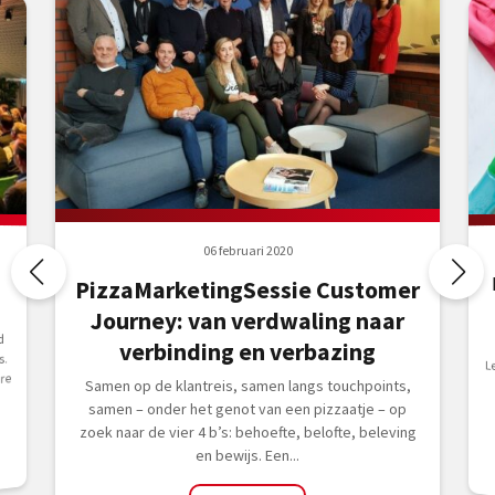
06 februari 2020
PizzaMarketingSessie Customer
Journey: van verdwaling naar
d
verbinding en verbazing
s.
L
Z
C
re
Samen op de klantreis, samen langs touchpoints,
samen – onder het genot van een pizzaatje – op
zoek naar de vier 4 b’s: behoefte, belofte, beleving
en bewijs. Een...