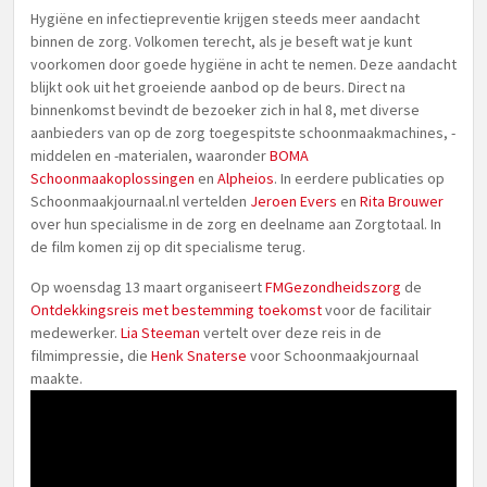
Hygiëne en infectiepreventie krijgen steeds meer aandacht
binnen de zorg. Volkomen terecht, als je beseft wat je kunt
voorkomen door goede hygiëne in acht te nemen. Deze aandacht
blijkt ook uit het groeiende aanbod op de beurs. Direct na
binnenkomst bevindt de bezoeker zich in hal 8, met diverse
aanbieders van op de zorg toegespitste schoonmaakmachines, -
middelen en -materialen, waaronder
BOMA
Schoonmaakoplossingen
en
Alpheios
. In eerdere publicaties op
Schoonmaakjournaal.nl vertelden
Jeroen Evers
en
Rita Brouwer
over hun specialisme in de zorg en deelname aan Zorgtotaal. In
de film komen zij op dit specialisme terug.
Op woensdag 13 maart organiseert
FMGezondheidszorg
de
Ontdekkingsreis met bestemming toekomst
voor de facilitair
medewerker.
Lia Steeman
vertelt over deze reis in de
filmimpressie, die
Henk Snaterse
voor Schoonmaakjournaal
maakte.