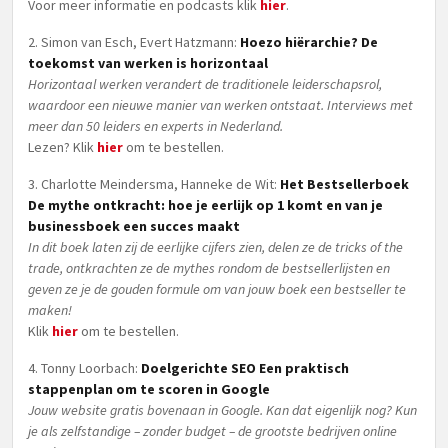
Voor meer informatie en podcasts klik
hier
.
2. Simon van Esch, Evert Hatzmann:
Hoezo hiërarchie? De
toekomst van werken is horizontaal
Horizontaal werken verandert de traditionele leiderschapsrol,
waardoor een nieuwe manier van werken ontstaat. Interviews met
meer dan 50 leiders en experts in Nederland.
Lezen? Klik
hier
om te bestellen.
3. Charlotte Meindersma, Hanneke de Wit:
Het Bestsellerboek
De mythe ontkracht: hoe je eerlijk op 1 komt en van je
businessboek een succes maakt
In dit boek laten zij de eerlijke cijfers zien, delen ze de tricks of the
trade, ontkrachten ze de mythes rondom de bestsellerlijsten en
geven ze je de gouden formule om van jouw boek een bestseller te
maken!
Klik
hier
om te bestellen.
4. Tonny Loorbach:
Doelgerichte SEO Een praktisch
stappenplan om te scoren in Google
Jouw website gratis bovenaan in Google. Kan dat eigenlijk nog? Kun
je als zelfstandige – zonder budget – de grootste bedrijven online