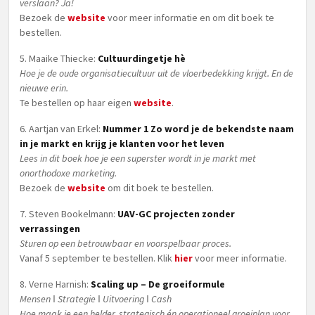
verslaan? Ja!
Bezoek de
website
voor meer informatie en om dit boek te
bestellen.
5. Maaike Thiecke:
Cultuurdingetje hè
Hoe je de oude organisatiecultuur uit de vloerbedekking krijgt. En de
nieuwe erin.
Te bestellen op haar eigen
website
.
6. Aartjan van Erkel:
Nummer 1 Zo word je de bekendste naam
in je markt en krijg je klanten voor het leven
Lees in dit boek hoe je een superster wordt in je markt met
onorthodoxe marketing.
Bezoek de
website
om dit boek te bestellen.
7. Steven Bookelmann:
UAV-GC projecten zonder
verrassingen
Sturen op een betrouwbaar en voorspelbaar proces.
Vanaf 5 september te bestellen. Klik
hier
voor meer informatie.
8. Verne Harnish:
Scaling up – De groeiformule
Mensen ǀ Strategie ǀ Uitvoering ǀ Cash
Hoe maak je een helder, strategisch én operationeel groeiplan voor