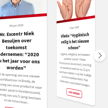
09 juni 2020
23 juni 2020
Mr. Excentr Niek
zou het jaar voor ons
Vileda: “Hygiënisch
Besuijen over
veilig is het nieuwe
toekomst
schoon”
ndernemen: “2020
Hygiëne, veiligheid, vertrouwen:
opnieuw ‘zoomt’ Vileda
Professional via een kort, krachtig
en waardevol webinar op 22 juni
met haar relaties in op het huidige
(schoonmaak)normaal. Paul
worden”
t de opening van ons nieuwe
ofdkantoor in Breda, de
uizing van onze productie naar
 ander pand in Heinkenszand,
iering van ons 5-jarig bestaan
Harleman is applicatiemanager...
LEES VERDER
en de Interclean...