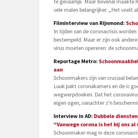
te gevaarlijk. Maar bovenal maakte h
vele malen belangrijker. „Het voelt 
Filminterview van Rijnmond:
Scho
In tijden van de coronacrisis worde
bestempeld. Maar er zijn ook andere 
virus moeten opereren: de schoonma
Reportage Metro:
Schoonmaakheld
aan
Schoonmakers zijn van cruciaal belang
Luuk pakt coronakamers en de ic g
wegwerpdoeken. Dat het coronavirus s
eigen ogen, vanachter z’n beschermin
Interview in AD:
Dubbele diensten
“Vanwege corona is het bij ons al
Schoonmaker mag in deze coronacris