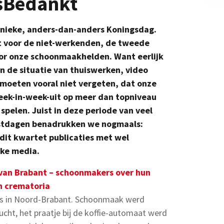
sBedankt
n unieke, anders-dan-anders Koningsdag.
t voor de niet-werkenden, de tweede
oor onze schoonmaakhelden. Want eerlijk
an de situatie van thuiswerken, video
moeten vooral niet vergeten, dat onze
ek-in-week-uit op meer dan topniveau
pelen. Juist in deze periode van veel
estdagen benadrukken we nogmaals:
dit kwartet publicaties met wel
jke media.
 van Brabant – schoonmakers over hun
n crematoria
rs in Noord-Brabant. Schoonmaak werd
ucht, het praatje bij de koffie-automaat werd