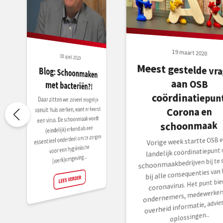
19 maart 2020
08 april 2020
Meest gestelde vr
aan O
Blog: Schoonmaken
met bacteriën?!
coördinatiepun
Daar zitten we: zoveel mogelijk
Corona en
vanuit huis werken, want er heerst
een virus. De schoonmaak wordt
schoonmaak
(eindelijk) erkend als een
essentieel onderdeel om te zorgen
Vorige week startte OSB 
voor een hygiënische
landelijk coördinatiepunt
(werk)omgeving....
schoonmaakbedrijven bij te 
bij alle consequenties van 
LEES VERDER
coronavirus. Het punt bie
ondernemers, medewerkers
overheid informatie, advies
oplossingen...