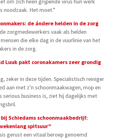
et om zich heen grijpende virus hun werk
als noodzaak. Het moet.”
onmakers: de ándere helden in de zorg
n de zorgmedewerkers vaak als helden
mensen die elke dag in de vuurlinie van het
kers in de zorg.
 Luuk pakt coronakamers zeer grondig
, zeker in deze tijden. Specialistisch reiniger
oed aan met z’n schoonmaakwagen, mop en
erious business is, ziet hij dagelijks met
gsbril.
 bij Schiedams schoonmaakbedrijf:
 wekenlang spitsuur”
is gerust een vitaal beroep genoemd