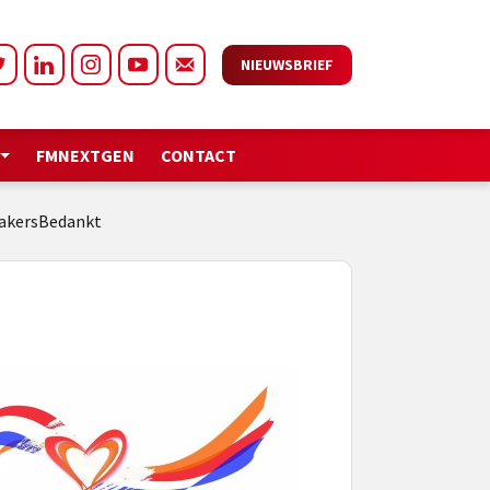
NIEUWSBRIEF
FMNEXTGEN
CONTACT
makersBedankt