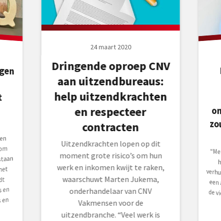
24 maart 2020
Dringende oproep CNV
agen
SB
aan uitzendbureaus:
help uitzendkrachten
t
o
en respecteer
contracten
een
Uitzendkrachten lopen op dit
 om
“Me
ho
verh
een
de v
moment grote risico’s om hun
staan
werk en inkomen kwijt te raken,
het
waarschuwt Marten Jukema,
dt
 en
onderhandelaar van CNV
 en
Vakmensen voor de
uitzendbranche. “Veel werk is