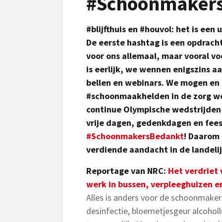
#Schoonmaker
#blijfthuis en #houvol: het is ee
De eerste hashtag is een opdrach
voor ons allemaal, maar vooral v
is eerlijk, we wennen enigszins a
bellen en webinars. We mogen en 
#schoonmaakhelden in de zorg we
continue Olympische wedstrijden s
vrije dagen, gedenkdagen en fe
#SchoonmakersBedankt
! Daarom 
verdiende aandacht in de landeli
Reportage van NRC:
Het verdriet
werk in bussen, verpleeghuizen e
Alles is anders voor de schoonmake
desinfectie, bloemetjesgeur alcoholl