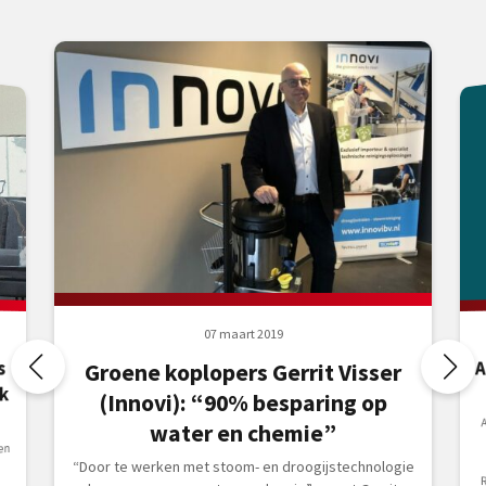
07 maart 2019
A
s
Groene koplopers Gerrit Visser
k
(Innovi): “90% besparing op
R
water en chemie”
en
“Door te werken met stoom- en droogijstechnologie