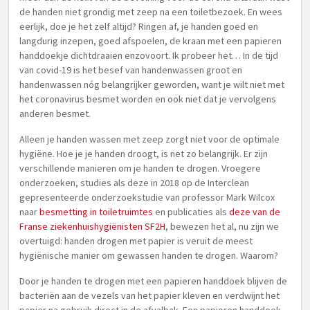
de handen niet grondig met zeep na een toiletbezoek. En wees
eerlijk, doe je het zelf altijd? Ringen af, je handen goed en
langdurig inzepen, goed afspoelen, de kraan met een papieren
handdoekje dichtdraaien enzovoort. Ik probeer het… In de tijd
van covid-19 is het besef van handenwassen groot en
handenwassen nóg belangrijker geworden, want je wilt niet met
het coronavirus besmet worden en ook niet dat je vervolgens
anderen besmet.
Alleen je handen wassen met zeep zorgt niet voor de optimale
hygiëne. Hoe je je handen droogt, is net zo belangrijk. Er zijn
verschillende manieren om je handen te drogen. Vroegere
onderzoeken, studies als deze in 2018 op de Interclean
gepresenteerde onderzoekstudie van professor Mark Wilcox
naar
besmetting in toiletruimtes
en publicaties als
deze van de
Franse ziekenhuishygiënisten SF2H
, bewezen het al, nu zijn we
overtuigd: handen drogen met papier is veruit de meest
hygiënische manier om gewassen handen te drogen. Waarom?
Door je handen te drogen met een papieren handdoek blijven de
bacteriën aan de vezels van het papier kleven en verdwijnt het