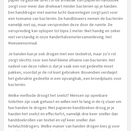
papier na gebruik direct in de afvalbak. Een papieren handdoek
zorgt voor meer dan driekwart minder bacteriën op je handen.
Een handdroger met warme lucht daarentegen zorgt juist voor
een toename van bacteriën. De handblowers nemen de bacteriën
namelijk niet op, maar verspreiden deze door de ruimte. De
verspreiding kan oplopen tot bijna 2 meter. Niet handig en zeker
niet verstandig in onze #anderhalvemetersamenleving. Het
#nieuwenormaal.
Je handen kun je ook drogen met een textielrol, maar zo’n rol
zorgt slechts voor een heel kleine afname van bacteriën. Het
nadeel van deze rollen is dat je vaak een nat gedeelte moet
pakken, voordat je de rol kunt gebruiken. Bovendien verdwijnt
het gebruikte gedeelte in een opvangbak, een broedplaats voor
bacteriën.
Welke methode droogt het snelst? Mensen op openbare
toiletten zijn vaak gehaast en willen niet te lang in de rij staan om
hun handen te drogen. Met papieren handdoeken droog je je
handen het snelst en effectiefst, namelijk drie keer sneller dan
handdoekrollen van textiel en vijf keer sneller dan
heteluchtdrogers. Welke manier van handen drogen kies jij voor