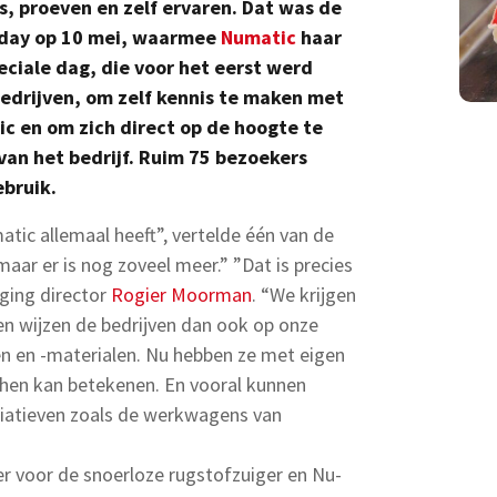
es, proeven en zelf ervaren. Dat was de
iday op 10 mei, waarmee
Numatic
haar
ciale dag, die voor het eerst werd
drijven, om zelf kennis te maken met
c en om zich direct op de hoogte te
van het bedrijf. Ruim 75 bezoekers
bruik.
tic allemaal heeft”, vertelde één van de
aar er is nog zoveel meer.” ”Dat is precies
ging director
Rogier Moorman
. “We krijgen
en wijzen de bedrijven dan ook op onze
n en -materialen. Nu hebben ze met eigen
hen kan betekenen. En vooral kunnen
iatieven zoals de werkwagens van
er voor de snoerloze rugstofzuiger en Nu-