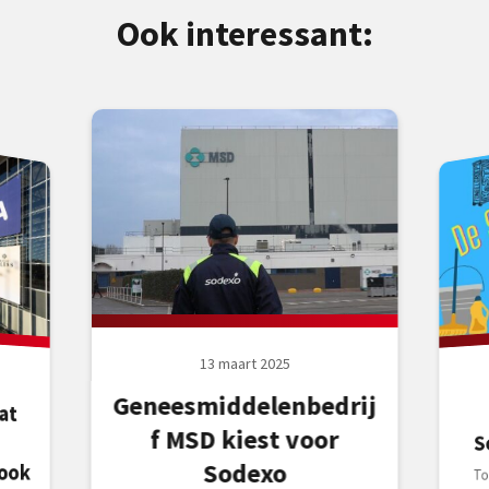
Ook interessant:
13 maart 2025
Geneesmiddelenbedrij
at
el
f MSD kiest voor
S
Sodexo
ook
To
d
Sc
Kr
z