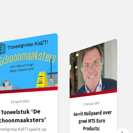
10 april 2022
27 februari 2019
Toneelstuk ‘De
Gerrit Malipaard over
choonmaaksters’
groei MTS Euro
Products:
neelgroep KaST! speelt op
e voorstelling ” De
hoonmaaksters” van Marcel
agt. Het verhaal: Na de
omervakantie komen de