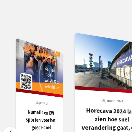
16 januari 2024
20 april 2025
Horecava 2024 la
zien hoe sn
Numatic en EW
sporten voor het
verandering gaat, 
goede doel