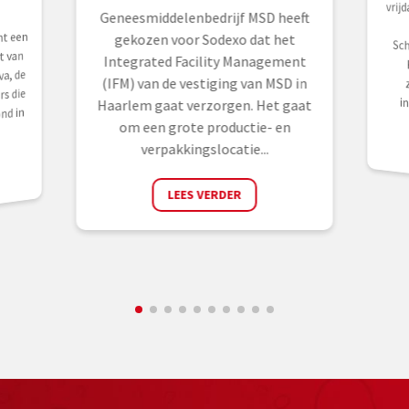
vrij
Geneesmiddelenbedrijf MSD heeft
t een
gekozen voor Sodexo dat het
t van
Integrated Facility Management
a, de
(IFM) van de vestiging van MSD in
s die
i
Haarlem gaat verzorgen. Het gaat
nd in
om een grote productie- en
verpakkingslocatie...
LEES VERDER