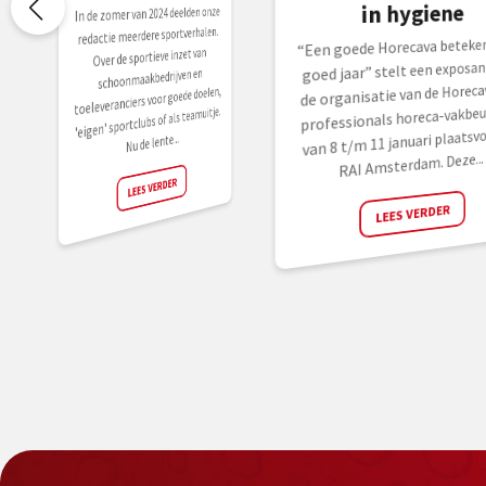
in hygiene
In de zomer van 2024 deelden onze
redactie meerdere sportverhalen.
“Een goede Horecava beteken
Over de sportieve inzet van
goed jaar” stelt een exposan
schoonmaakbedrijven en
de organisatie van de Horecav
toeleveranciers voor goede doelen,
professionals horeca-vakbeur
'eigen' sportclubs of als teamuitje.
van 8 t/m 11 januari plaatsvo
Nu de lente...
RAI Amsterdam. Deze...
LEES VERDER
LEES VERDER