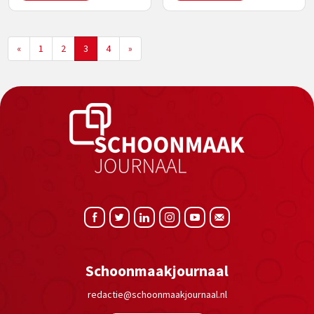
«
1
2
3
4
»
Schoonmaakjournaal
redactie@schoonmaakjournaal.nl