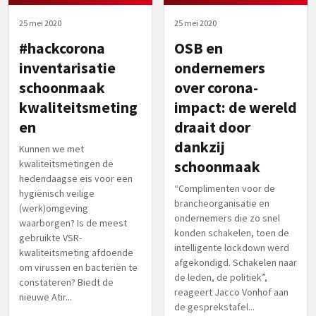
25 mei 2020
25 mei 2020
#hackcorona
OSB en
inventarisatie
ondernemers
schoonmaak
over corona-
kwaliteitsmeting
impact: de wereld
en
draait door
dankzij
Kunnen we met
kwaliteitsmetingen de
schoonmaak
hedendaagse eis voor een
“Complimenten voor de
hygiënisch veilige
brancheorganisatie en
(werk)omgeving
ondernemers die zo snel
waarborgen? Is de meest
konden schakelen, toen de
gebruikte VSR-
intelligente lockdown werd
kwaliteitsmeting afdoende
afgekondigd. Schakelen naar
om virussen en bacteriën te
de leden, de politiek”,
constateren? Biedt de
reageert Jacco Vonhof aan
nieuwe Atir...
de gesprekstafel...