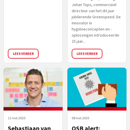
Johan Tops, commercieel
directeur van het dit jaar
jubilerende Greenspeed. De
innovator in
hygiëneconcepten en -
oplossingen introduceerde
25 jaar...
LEES VERDER
LEES VERDER
11 mei 2020
08 mei 2020
Sebastiaan van
OSB alert: