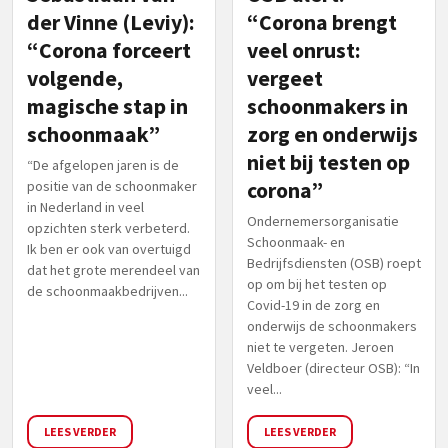
der Vinne (Leviy):
“Corona brengt
“Corona forceert
veel onrust:
volgende,
vergeet
magische stap in
schoonmakers in
schoonmaak”
zorg en onderwijs
niet bij testen op
“De afgelopen jaren is de
positie van de schoonmaker
corona”
in Nederland in veel
Ondernemersorganisatie
opzichten sterk verbeterd.
Schoonmaak- en
Ik ben er ook van overtuigd
Bedrijfsdiensten (OSB) roept
dat het grote merendeel van
op om bij het testen op
de schoonmaakbedrijven...
Covid-19 in de zorg en
onderwijs de schoonmakers
niet te vergeten. Jeroen
Veldboer (directeur OSB): “In
veel...
LEES VERDER
LEES VERDER