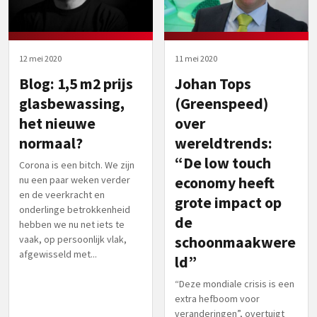
12 mei 2020
11 mei 2020
Blog: 1,5 m2 prijs
Johan Tops
glasbewassing,
(Greenspeed)
het nieuwe
over
normaal?
wereldtrends:
“De low touch
Corona is een bitch. We zijn
nu een paar weken verder
economy heeft
en de veerkracht en
grote impact op
onderlinge betrokkenheid
de
hebben we nu net iets te
vaak, op persoonlijk vlak,
schoonmaakwere
afgewisseld met...
ld”
“Deze mondiale crisis is een
extra hefboom voor
veranderingen”, overtuigt