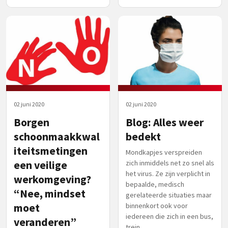
02 juni 2020
02 juni 2020
Borgen
Blog: Alles weer
schoonmaakkwal
bedekt
iteitsmetingen
Mondkapjes verspreiden
een veilige
zich inmiddels net zo snel als
het virus. Ze zijn verplicht in
werkomgeving?
bepaalde, medisch
“Nee, mindset
gerelateerde situaties maar
moet
binnenkort ook voor
iedereen die zich in een bus,
veranderen”
trein...