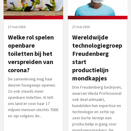
27 mei 2020
27 mei 2020
Welke rol spelen
Wereldwijde
openbare
technologiegroep
toiletten bij het
Freudenberg
verspreiden van
start
corona?
productielijn
mondkapjes
De samenleving mag haar
deuren fasegewijs openen.
Drie Freudenberg bedrijven,
Zo ook steeds meer
waarvan Vileda Professional
openbare toiletten. Al telt
ook deel uitmaakt,
ons land er voor haar 17
bundelden hun expertise en
miljoen mensen slechts 7000
technologie en zette op
en zijn volgens de...
zeer korte termijn een
productielijn in gang voor
mond-neusmaskers. De