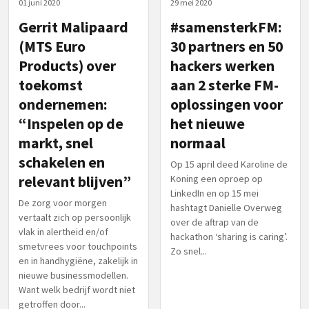
01 juni 2020
29 mei 2020
Gerrit Malipaard
#samensterkFM:
(MTS Euro
30 partners en 50
Products) over
hackers werken
toekomst
aan 2 sterke FM-
ondernemen:
oplossingen voor
“Inspelen op de
het nieuwe
markt, snel
normaal
schakelen en
Op 15 april deed Karoline de
relevant blijven”
Koning een oproep op
LinkedIn en op 15 mei
De zorg voor morgen
hashtagt Danielle Overweg
vertaalt zich op persoonlijk
over de aftrap van de
vlak in alertheid en/of
hackathon ‘sharing is caring’.
smetvrees voor touchpoints
Zo snel...
en in handhygiëne, zakelijk in
nieuwe businessmodellen.
Want welk bedrijf wordt niet
getroffen door...