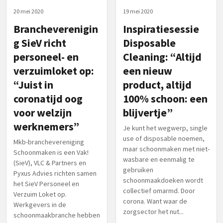
20 mei 2020
19 mei 2020
Brancheverenigin
Inspiratiesessie
g SieV richt
Disposable
personeel- en
Cleaning: “Altijd
verzuimloket op:
een nieuw
“Juist in
product, altijd
coronatijd oog
100% schoon: een
voor welzijn
blijvertje”
werknemers”
Je kunt het wegwerp, single
use of disposable noemen,
Mkb-branchevereniging
maar schoonmaken met niet-
Schoonmaken is een Vak!
wasbare en eenmalig te
(SieV), VLC & Partners en
gebruiken
Pyxus Advies richten samen
schoonmaakdoeken wordt
het SieV Personeel en
collectief omarmd. Door
Verzuim Loket op.
corona. Want waar de
Werkgevers in de
zorgsector het nut...
schoonmaakbranche hebben