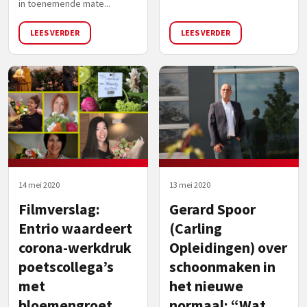
in toenemende mate...
LEES VERDER
LEES VERDER
14 mei 2020
13 mei 2020
Filmverslag:
Gerard Spoor
Entrio waardeert
(Carling
corona-werkdruk
Opleidingen) over
poetscollega’s
schoonmaken in
met
het nieuwe
bloemengroet
normaal: “Wat