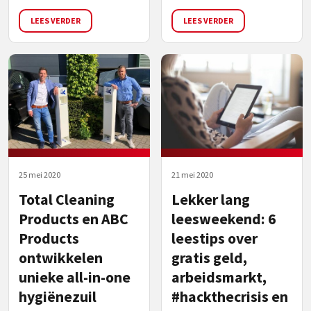
LEES VERDER
LEES VERDER
25 mei 2020
21 mei 2020
Total Cleaning
Lekker lang
Products en ABC
leesweekend: 6
Products
leestips over
ontwikkelen
gratis geld,
unieke all-in-one
arbeidsmarkt,
hygiënezuil
#hackthecrisis en