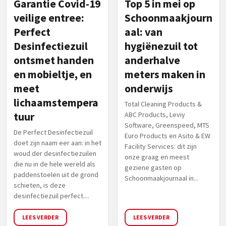
Garantie Covid-19
Top 5 in mei op
veilige entree:
Schoonmaakjourn
Perfect
aal: van
Desinfectiezuil
hygiënezuil tot
ontsmet handen
anderhalve
en mobieltje, en
meters maken in
meet
onderwijs
lichaamstempera
Total Cleaning Products &
tuur
ABC Products, Leviy
Software, Greenspeed, MTS
De Perfect Desinfectiezuil
Euro Products en Asito & EW
doet zijn naam eer aan: in het
Facility Services: dit zijn
woud der desinfectiezuilen
onze graag en meest
die nu in de hele wereld als
geziene gasten op
paddenstoelen uit de grond
Schoonmaakjournaal in...
schieten, is deze
desinfectiezuil perfect....
LEES VERDER
LEES VERDER