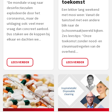
toekomst
“De mondiale vraag naar
desinfectiezuilen
Een lekker lang weekend
explodeerde door het
met mooi weer. Vanuit de
coronavirus, maar de
tuinstoel met een andere
uitdaging ook: veel meer
blik naar de
vraag dan concreet aanbod.
(schoonmaak)wereld kijken.
Dus staken we de koppen bij
Zes leestips: “Onze
elkaar en dachten we...
toekomst zonder nood- en
steunmaatregelen van de
overheid....
LEES VERDER
LEES VERDER