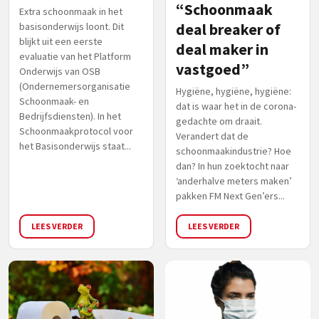
“Schoonmaak
Extra schoonmaak in het
basisonderwijs loont. Dit
deal breaker of
blijkt uit een eerste
deal maker in
evaluatie van het Platform
vastgoed”
Onderwijs van OSB
(Ondernemersorganisatie
Hygiëne, hygiëne, hygiëne:
Schoonmaak- en
dat is waar het in de corona-
Bedrijfsdiensten). In het
gedachte om draait.
Schoonmaakprotocol voor
Verandert dat de
het Basisonderwijs staat...
schoonmaakindustrie? Hoe
dan? In hun zoektocht naar
‘anderhalve meters maken’
pakken FM Next Gen’ers...
LEES VERDER
LEES VERDER