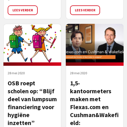
LEES VERDER
LEES VERDER
28 mei 2020
28 mei 2020
OSB roept
1,5-
scholen op: “Blijf
kantoormeters
deel van lumpsum
maken met
financiering voor
Flexas.com en
hygiëne
Cushman&Wakefi
inzetten”
eld: