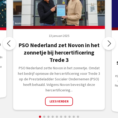
13 januari 2025
n
PSO Nederland zet Novon in het
zonnetje bij hercertificering
In
Trede 3
ie
PSO Nederland zette Novon in het zonnetje. Omdat
het bedrijf opnieuw de hercertificering voor Trede 3
#
d
N
op de Prestatieladder Socialer Ondernemen (PSO)
heeft behaald. Volgens Novon bevestigt deze
hercertificering...
LEES VERDER