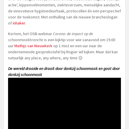
actie’, kippenvelmomenten, ziekteverzuim, menselijke aandacht,
de innovatieve hygiënedeurhaak, protocollen én een perspectief
voor de toekomst. Met onthulling van de nieuwe brancheslogan
of
inhaker
.
Kortom, het OSB-webinar
Corona: de impact op de
schoonmaakbranche
is een kijktip voor wie vanavond om 19.00
uur
Mathijs van Nieuwkerk
op 1 mist en een uur naar de
ondernemende gesprekstafel bij Rogier wil kijken. Maar dat kan
natuurlijk any place, any where, any time 😉
De wereld draaide en draait door dankzij schoonmaak en gaat door
dankzij schoonmaak