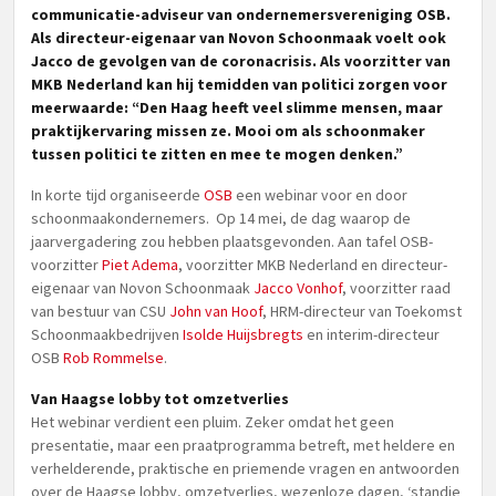
communicatie-adviseur van ondernemersvereniging OSB.
Als directeur-eigenaar van Novon Schoonmaak voelt ook
Jacco de gevolgen van de coronacrisis. Als voorzitter van
MKB Nederland kan hij temidden van politici zorgen voor
meerwaarde: “Den Haag heeft veel slimme mensen, maar
praktijkervaring missen ze. Mooi om als schoonmaker
tussen politici te zitten en mee te mogen denken.”
In korte tijd organiseerde
OSB
een webinar voor en door
schoonmaakondernemers. Op 14 mei, de dag waarop de
jaarvergadering zou hebben plaatsgevonden. Aan tafel OSB-
voorzitter
Piet Adema
, voorzitter MKB Nederland en directeur-
eigenaar van Novon Schoonmaak
Jacco Vonhof
, voorzitter raad
van bestuur van CSU
John van Hoof
, HRM-directeur van Toekomst
Schoonmaakbedrijven
Isolde Huijsbregts
en interim-directeur
OSB
Rob Rommelse
.
Van Haagse lobby tot omzetverlies
Het webinar verdient een pluim. Zeker omdat het geen
presentatie, maar een praatprogramma betreft, met heldere en
verhelderende, praktische en priemende vragen en antwoorden
over de Haagse lobby, omzetverlies, wezenloze dagen, ‘standje