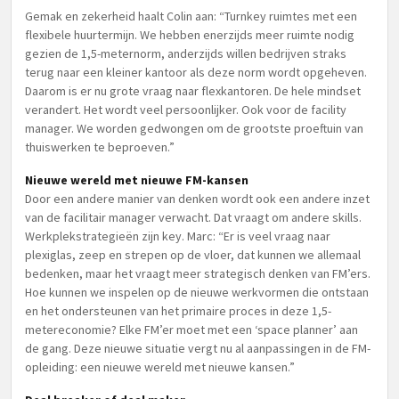
Gemak en zekerheid haalt Colin aan: “Turnkey ruimtes met een
flexibele huurtermijn. We hebben enerzijds meer ruimte nodig
gezien de 1,5-meternorm, anderzijds willen bedrijven straks
terug naar een kleiner kantoor als deze norm wordt opgeheven.
Daarom is er nu grote vraag naar flexkantoren. De hele mindset
verandert. Het wordt veel persoonlijker. Ook voor de facility
manager. We worden gedwongen om de grootste proeftuin van
thuiswerken te beproeven.”
Nieuwe wereld met nieuwe FM-kansen
Door een andere manier van denken wordt ook een andere inzet
van de facilitair manager verwacht. Dat vraagt om andere skills.
Werkplekstrategieën zijn key. Marc: “Er is veel vraag naar
plexiglas, zeep en strepen op de vloer, dat kunnen we allemaal
bedenken, maar het vraagt meer strategisch denken van FM’ers.
Hoe kunnen we inspelen op de nieuwe werkvormen die ontstaan
en het ondersteunen van het primaire proces in deze 1,5-
metereconomie? Elke FM’er moet met een ‘space planner’ aan
de gang. Deze nieuwe situatie vergt nu al aanpassingen in de FM-
opleiding: een nieuwe wereld met nieuwe kansen.”