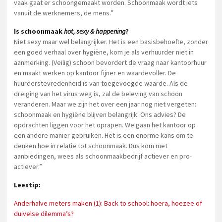
vaak gaat er schoongemaakt worden. Schoonmaak wordt iets
vanuit de werknemers, de mens.”
Is schoonmaak
hot, sexy & happening
?
Niet sexy maar wel belangrijker. Het is een basisbehoefte, zonder
een goed verhaal over hygiëne, kom je als verhuurder niet in
aanmerking. (Veilig) schoon bevordert de vraag naar kantoorhuur
en maakt werken op kantoor fijner en waardevoller. De
huurderstevredenheid is van toegevoegde waarde. Als de
dreiging van het virus weg is, zal de beleving van schoon
veranderen. Maar we zijn het over een jaar nog niet vergeten:
schoonmaak en hygiëne blijven belangrijk. Ons advies? De
opdrachten liggen voor het oprapen. We gaan het kantoor op
een andere manier gebruiken. Het is een enorme kans om te
denken hoe in relatie tot schoonmaak. Dus kom met
aanbiedingen, wees als schoonmaakbedrijf actiever en pro-
actiever.”
Leestip:
Anderhalve meters maken (1): Back to school: hoera, hoezee of
duivelse dilemma’s?