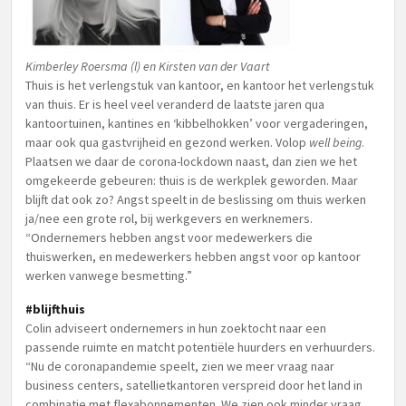
Kimberley Roersma (l) en Kirsten van der Vaart
Thuis is het verlengstuk van kantoor, en kantoor het verlengstuk
van thuis. Er is heel veel veranderd de laatste jaren qua
kantoortuinen, kantines en ‘kibbelhokken’ voor vergaderingen,
maar ook qua gastvrijheid en gezond werken. Volop
well being
.
Plaatsen we daar de corona-lockdown naast, dan zien we het
omgekeerde gebeuren: thuis is de werkplek geworden. Maar
blijft dat ook zo? Angst speelt in de beslissing om thuis werken
ja/nee een grote rol, bij werkgevers en werknemers.
“Ondernemers hebben angst voor medewerkers die
thuiswerken, en medewerkers hebben angst voor op kantoor
werken vanwege besmetting.”
#blijfthuis
Colin adviseert ondernemers in hun zoektocht naar een
passende ruimte en matcht potentiële huurders en verhuurders.
“Nu de coronapandemie speelt, zien we meer vraag naar
business centers, satellietkantoren verspreid door het land in
combinatie met flexabonnementen. We zien ook minder vraag