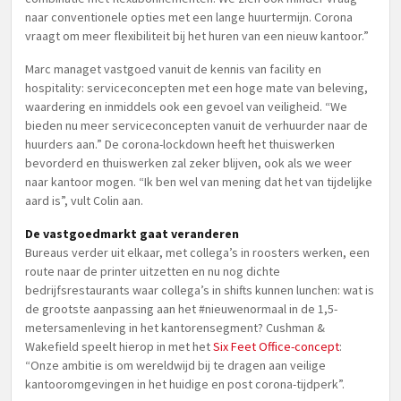
naar conventionele opties met een lange huurtermijn. Corona
vraagt om meer flexibiliteit bij het huren van een nieuw kantoor.”
Marc managet vastgoed vanuit de kennis van facility en
hospitality: serviceconcepten met een hoge mate van beleving,
waardering en inmiddels ook een gevoel van veiligheid. “We
bieden nu meer serviceconcepten vanuit de verhuurder naar de
huurders aan.” De corona-lockdown heeft het thuiswerken
bevorderd en thuiswerken zal zeker blijven, ook als we weer
naar kantoor mogen. “Ik ben wel van mening dat het van tijdelijke
aard is”, vult Colin aan.
De vastgoedmarkt gaat veranderen
Bureaus verder uit elkaar, met collega’s in roosters werken, een
route naar de printer uitzetten en nu nog dichte
bedrijfsrestaurants waar collega’s in shifts kunnen lunchen: wat is
de grootste aanpassing aan het #nieuwenormaal in de 1,5-
metersamenleving in het kantorensegment? Cushman &
Wakefield speelt hierop in met het
Six Feet Office-concept
:
“Onze ambitie is om wereldwijd bij te dragen aan veilige
kantooromgevingen in het huidige en post corona-tijdperk”.