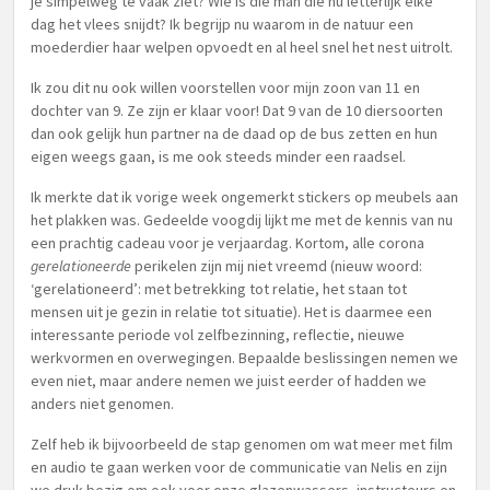
je simpelweg te vaak ziet? Wie is die man die nu letterlijk elke
dag het vlees snijdt? Ik begrijp nu waarom in de natuur een
moederdier haar welpen opvoedt en al heel snel het nest uitrolt.
Ik zou dit nu ook willen voorstellen voor mijn zoon van 11 en
dochter van 9. Ze zijn er klaar voor! Dat 9 van de 10 diersoorten
dan ook gelijk hun partner na de daad op de bus zetten en hun
eigen weegs gaan, is me ook steeds minder een raadsel.
Ik merkte dat ik vorige week ongemerkt stickers op meubels aan
het plakken was. Gedeelde voogdij lijkt me met de kennis van nu
een prachtig cadeau voor je verjaardag. Kortom, alle corona
gerelationeerde
perikelen zijn mij niet vreemd (nieuw woord:
‘gerelationeerd’: met betrekking tot relatie, het staan tot
mensen uit je gezin in relatie tot situatie). Het is daarmee een
interessante periode vol zelfbezinning, reflectie, nieuwe
werkvormen en overwegingen. Bepaalde beslissingen nemen we
even niet, maar andere nemen we juist eerder of hadden we
anders niet genomen.
Zelf heb ik bijvoorbeeld de stap genomen om wat meer met film
en audio te gaan werken voor de communicatie van Nelis en zijn