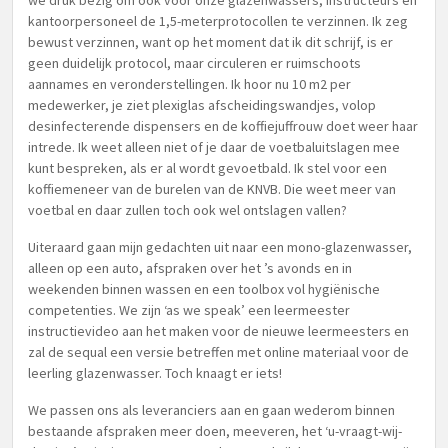
we druk bezig om ook voor onze glazenwassers, instructeurs en
kantoorpersoneel de 1,5-meterprotocollen te verzinnen. Ik zeg
bewust verzinnen, want op het moment dat ik dit schrijf, is er
geen duidelijk protocol, maar circuleren er ruimschoots
aannames en veronderstellingen. Ik hoor nu 10 m2 per
medewerker, je ziet plexiglas afscheidingswandjes, volop
desinfecterende dispensers en de koffiejuffrouw doet weer haar
intrede. Ik weet alleen niet of je daar de voetbaluitslagen mee
kunt bespreken, als er al wordt gevoetbald. Ik stel voor een
koffiemeneer van de burelen van de KNVB. Die weet meer van
voetbal en daar zullen toch ook wel ontslagen vallen?
Uiteraard gaan mijn gedachten uit naar een mono-glazenwasser,
alleen op een auto, afspraken over het ’s avonds en in
weekenden binnen wassen en een toolbox vol hygiënische
competenties. We zijn ‘as we speak’ een leermeester
instructievideo aan het maken voor de nieuwe leermeesters en
zal de sequal een versie betreffen met online materiaal voor de
leerling glazenwasser. Toch knaagt er iets!
We passen ons als leveranciers aan en gaan wederom binnen
bestaande afspraken meer doen, meeveren, het ‘u-vraagt-wij-