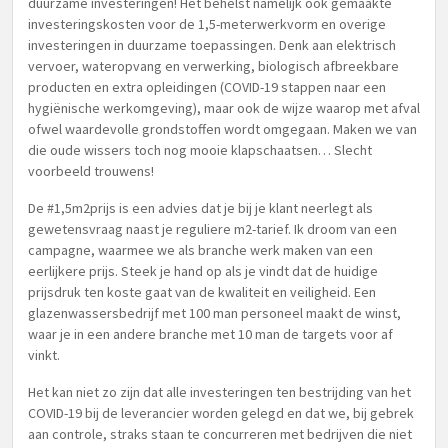
duurzame investeringen! Het behelst namelijk ook gemaakte
investeringskosten voor de 1,5-meterwerkvorm en overige
investeringen in duurzame toepassingen. Denk aan elektrisch
vervoer, wateropvang en verwerking, biologisch afbreekbare
producten en extra opleidingen (COVID-19 stappen naar een
hygiënische werkomgeving), maar ook de wijze waarop met afval
ofwel waardevolle grondstoffen wordt omgegaan. Maken we van
die oude wissers toch nog mooie klapschaatsen… Slecht
voorbeeld trouwens!
De #1,5m2prijs is een advies dat je bij je klant neerlegt als
gewetensvraag naast je reguliere m2-tarief. Ik droom van een
campagne, waarmee we als branche werk maken van een
eerlijkere prijs. Steek je hand op als je vindt dat de huidige
prijsdruk ten koste gaat van de kwaliteit en veiligheid. Een
glazenwassersbedrijf met 100 man personeel maakt de winst,
waar je in een andere branche met 10 man de targets voor af
vinkt.
Het kan niet zo zijn dat alle investeringen ten bestrijding van het
COVID-19 bij de leverancier worden gelegd en dat we, bij gebrek
aan controle, straks staan te concurreren met bedrijven die niet