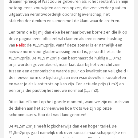
draaien’-principe! Wat zou er gebeuren als ik het restant van mijn
betoog eens zou wijden aan een opzet, die veel verder gaat en
uitgaat van verantwoordelijk opdrachtgeverschap, het
stakeholder denken en samen met de klant waarde creëren.
Een term die bij mij dan elke keer naar boven borrelt en die ik op
deze pagina even officieel wil claimen als een nieuwe hashtag
van
Nelis
: de #1,5m2prijs. Vanaf deze zomer is er namelijk een
nieuwe norm voor glasbewassing en dat is, je raadt het al: de
#1,5m2prijs. De #1,5 m2prijs kan best naast de huidige 1,0 m2
prijs worden geventileerd, maar laat daarbij het verschil zien
tussen een economische waarde puur op kwaliteit en veiligheid +
de nieuwe norm die bijdraagt aan een waardevolle inkoopketen
en waar je als klant trots op kan zijn. Een actuele prijs (1 m2) en
een prijs die past bij het nieuwe normaal (1,5 m2).
Dit initiatief komt op het goede moment, want we zijn nu toch van
de daken aan het schreeuwen hoe trots we zijn op onze
schoonmakers. Hou dat vast landgenoten!
De #1,5m2prijs heeft logischerwijs dan een hoger tarief. De
#1,5m2prijs gaat namelijk ook over sociaal maatschappelijke en