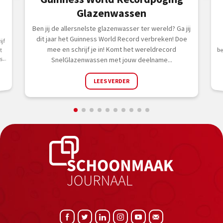
Glazenwassen
Ben jij de allersnelste glazenwasser ter wereld? Ga jij
dit jaar het Guinness World Record verbreken! Doe
jf
mee en schrijf je in! Komt het wereldrecord
t
...
SnelGlazenwassen met jouw deelname...
LEES VERDER