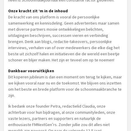
heen is Schoonmaakjournaal een constante factor gebleven.
Onze kracht zit ‘m in de inhoud
De kracht van ons platform is vooral de persoonlijke
samenwerking en kennisdeling. Geen advertenties maar samen
met diverse partners mooie ontwikkelingen belichten,
uitdagingen beschrijven, successen vieren en verbinding
brengen. Denk aan blogs, redactie-takeovers, persoonlijke
interviews, verhalen van of over medewerkers die elke dag het
beste uit zichzelf halen en initiatieven die de wereld een beetje
schoner en blijer maken. Het zijn er teveel om op te noemen!
Dankbaar vooruitkijken
Dit koperen jubileum is dan een moment om terug te kijken, maar
we kijken vooral naar nu en de toekomst. We blijven ons inzetten
om het beste en brede platform voor de schoonmaakbranche te
zijn.
Ik bedank onze founder Petra, redactielid Claudia, onze
achterban voor hun bijdragen, al onze communityleden, onze
vaste lezers, partners en supporters en natuurlijk de
enthousiaste FMNextGen’rs. Zonder jullie zou dit alles niet
mogelijk zijn geweest. Op naar de volgende 12,5 jaar!