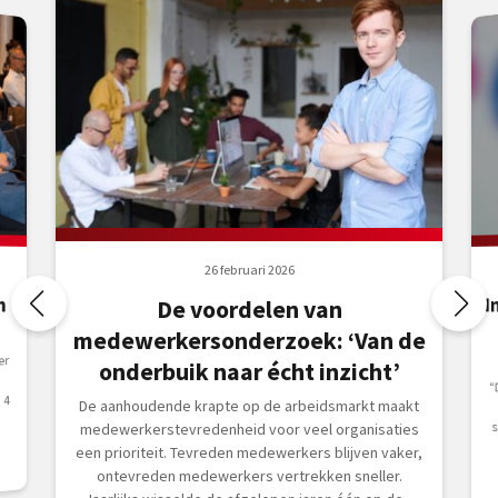
26 februari 2026
I
b
n
De voordelen van
medewerkersonderzoek: ‘Van de
er
onderbuik naar écht inzicht’
“
o
s
 4
De aanhoudende krapte op de arbeidsmarkt maakt
medewerkerstevredenheid voor veel organisaties
een prioriteit. Tevreden medewerkers blijven vaker,
ontevreden medewerkers vertrekken sneller.