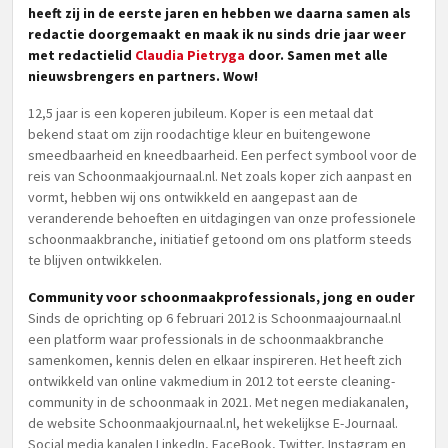
heeft zij in de eerste jaren en hebben we daarna samen als
redactie doorgemaakt en maak ik nu sinds drie jaar weer
met redactielid
Claudia Pietryga
door. Samen met alle
nieuwsbrengers en partners. Wow!
12,5 jaar is een koperen jubileum. Koper is een metaal dat
bekend staat om zijn roodachtige kleur en buitengewone
smeedbaarheid en kneedbaarheid. Een perfect symbool voor de
reis van Schoonmaakjournaal.nl. Net zoals koper zich aanpast en
vormt, hebben wij ons ontwikkeld en aangepast aan de
veranderende behoeften en uitdagingen van onze professionele
schoonmaakbranche, initiatief getoond om ons platform steeds
te blijven ontwikkelen.
Community voor schoonmaakprofessionals, jong en ouder
Sinds de oprichting op 6 februari 2012 is Schoonmaajournaal.nl
een platform waar professionals in de schoonmaakbranche
samenkomen, kennis delen en elkaar inspireren. Het heeft zich
ontwikkeld van online vakmedium in 2012 tot eerste cleaning-
community in de schoonmaak in 2021. Met negen mediakanalen,
de website Schoonmaakjournaal.nl, het wekelijkse E-Journaal.
Social media kanalen LinkedIn, FaceBook, Twitter, Instagram en