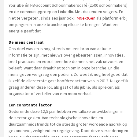
YouTube én FB-account Schoonmakerscafé (2500 schoonmakers)
en de communitygroep op LinkedIn. Met duizenden volgers. En
niet te vergeten, sinds zes jaar ook
FMNextGen
als platform erbij
om jongeren in onze branche bij elkaar te brengen. Want een
energie geeft dat!
De mens centraal
Ons doel was en is nog steeds om een bron van actuele
informatie te zijn, met nieuws over gebeurtenissen, innovaties,
best practices en vooral over hoe de mens het vak uitvoert en
beleeft. Want daar draait het toch om in onze branche. En die
mens geven we graag een podium. Zo weet ik nog heel goed dat
ik zelf de allereerste gast-hoofdredacteur was in 2012. Nu geef ik
graag anderen deze rol, als gast of als jubilé, als spreker, als
organisator of verteller van een mooi verhaal.
Een constante factor
Gedurende deze 12,5 jaar hebben we talloze ontwikkelingen in
de sector gezien. Van technologische innovaties en
duurzaamheidstrends tot de steeds groter wordende nadruk op
gezondheid, veiligheid en regelgeving. Door deze veranderingen