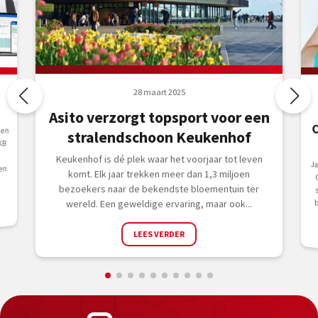
28 maart 2025
Asito verzorgt topsport voor een
 en
stralendschoon Keukenhof
KB
Keukenhof is dé plek waar het voorjaar tot leven
Jacol
en
komt. Elk jaar trekken meer dan 1,3 miljoen
bezoekers naar de bekendste bloementuin ter
wereld. Een geweldige ervaring, maar ook...
LEES VERDER