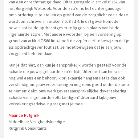
van een onrechtmatige daad. Dit is geregeld in artikel 6:162 van
het Burgerlijk Wetboek. Voor de zzp’er is het echter gunstiger
om vordering in te stellen op grond van de zorgplicht zoals deze
wordt omschreven in artikel 7:658 lid 4. In dat geval komt de
bewijslast bij de opdrachtgever te liggen in plaats van bij de
ingehuurde zzp’er. Met andere woorden: bij een vordering op
grond van artikel 7:568 lid 4 hoeft de zzp’er niet te bewijzen dat je
als opdrachtgever fout zat. Je moet bewijzen dat je aan jouw
zorgplicht hebt voldaan.
Kun je dat niet, dan kun je aansprakelijk worden gesteld voor de
schade die jouw ingehuurde zzp’er lijdt. Uiteraard kan hieraan
nog wel eens een behoorlijk prijskaartje hangen! Het is dan ook
verstandig om jouw verzekeringen nog eens goed onder de loep
te nemen: dekt jouw werkgeversaansprakelijkheidsverzekering
schade van ingehuurde zelfstandigen? Uiteraard kijkt jouw
verzekeringsadviseur graag met je mee.
Maurice Rutgrink
Middelbaar Veiligheidskundige
Rutgrink Consultants