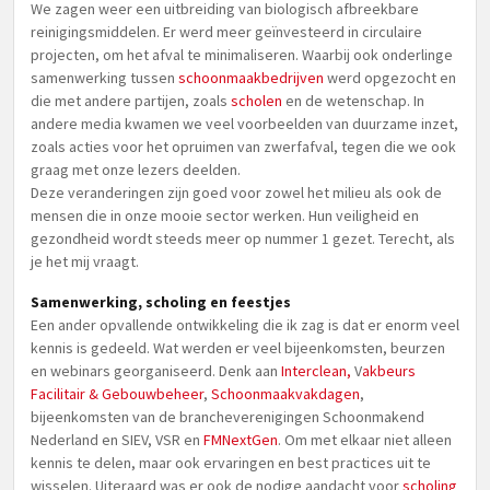
We zagen weer een uitbreiding van biologisch afbreekbare
reinigingsmiddelen. Er werd meer geïnvesteerd in circulaire
projecten, om het afval te minimaliseren. Waarbij ook onderlinge
samenwerking tussen
schoonmaakbedrijven
werd opgezocht en
die met andere partijen, zoals
scholen
en de wetenschap. In
andere media kwamen we veel voorbeelden van duurzame inzet,
zoals acties voor het opruimen van zwerfafval, tegen die we ook
graag met onze lezers deelden.
Deze veranderingen zijn goed voor zowel het milieu als ook de
mensen die in onze mooie sector werken. Hun veiligheid en
gezondheid wordt steeds meer op nummer 1 gezet. Terecht, als
je het mij vraagt.
Samenwerking, scholing en feestjes
Een ander opvallende ontwikkeling die ik zag is dat er enorm veel
kennis is gedeeld. Wat werden er veel bijeenkomsten, beurzen
en webinars georganiseerd. Denk aan
Interclean,
V
akbeurs
Facilitair & Gebouwbeheer
,
Schoonmaakvakdagen
,
bijeenkomsten van de brancheverenigingen Schoonmakend
Nederland en SIEV, VSR en
FMNextGen
. Om met elkaar niet alleen
kennis te delen, maar ook ervaringen en best practices uit te
wisselen. Uiteraard was er ook de nodige aandacht voor
scholing