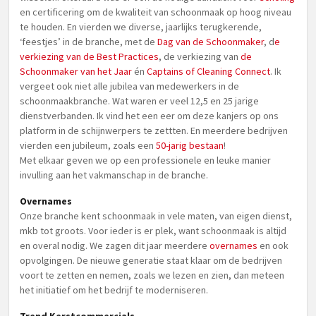
en certificering om de kwaliteit van schoonmaak op hoog niveau
te houden. En vierden we diverse, jaarlijks terugkerende,
‘feestjes’ in de branche, met de
Dag van de Schoonmaker
, d
e
verkiezing van de Best Practices
, de verkiezing van
de
Schoonmaker van het Jaar
én
Captains of Cleaning Connect
. Ik
vergeet ook niet alle jubilea van medewerkers in de
schoonmaakbranche. Wat waren er veel 12,5 en 25 jarige
dienstverbanden. Ik vind het een eer om deze kanjers op ons
platform in de schijnwerpers te zettten. En meerdere bedrijven
vierden een jubileum, zoals een
50-jarig bestaan
!
Met elkaar geven we op een professionele en leuke manier
invulling aan het vakmanschap in de branche.
Overnames
Onze branche kent schoonmaak in vele maten, van eigen dienst,
mkb tot groots. Voor ieder is er plek, want schoonmaak is altijd
en overal nodig. We zagen dit jaar meerdere
overnames
en ook
opvolgingen. De nieuwe generatie staat klaar om de bedrijven
voort te zetten en nemen, zoals we lezen en zien, dan meteen
het initiatief om het bedrijf te moderniseren.