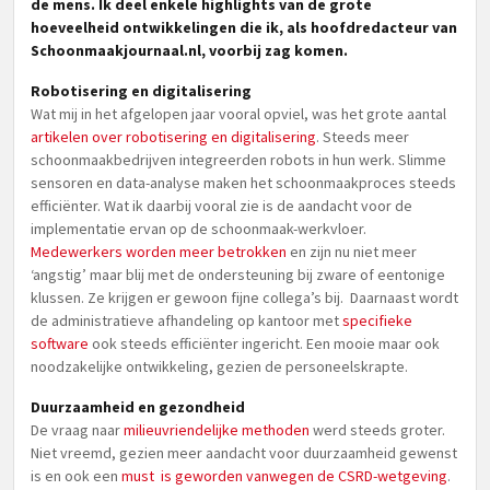
de mens. Ik deel enkele highlights van de grote
hoeveelheid ontwikkelingen die ik, als hoofdredacteur van
Schoonmaakjournaal.nl, voorbij zag komen.
Robotisering en digitalisering
Wat mij in het afgelopen jaar vooral opviel, was het grote aantal
artikelen over robotisering en digitalisering
. Steeds meer
schoonmaakbedrijven integreerden robots in hun werk. Slimme
sensoren en data-analyse maken het schoonmaakproces steeds
efficiënter. Wat ik daarbij vooral zie is de aandacht voor de
implementatie ervan op de schoonmaak-werkvloer.
Medewerkers worden meer betrokken
en zijn nu niet meer
‘angstig’ maar blij met de ondersteuning bij zware of eentonige
klussen. Ze krijgen er gewoon fijne collega’s bij. Daarnaast wordt
de administratieve afhandeling op kantoor met
specifieke
software
ook steeds efficiënter ingericht. Een mooie maar ook
noodzakelijke ontwikkeling, gezien de personeelskrapte.
Duurzaamheid en gezondheid
De vraag naar
milieuvriendelijke methoden
werd steeds groter.
Niet vreemd, gezien meer aandacht voor duurzaamheid gewenst
is en ook een
must is geworden vanwegen de CSRD-wetgeving
.