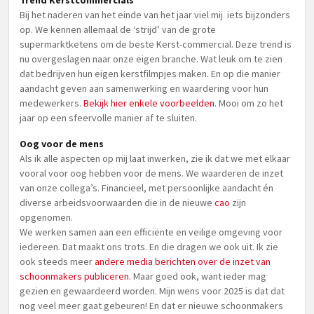
Trend Kerstcommercials
Bij het naderen van het einde van het jaar viel mij iets bijzonders
op. We kennen allemaal de ‘strijd’ van de grote
supermarktketens om de beste Kerst-commercial. Deze trend is
nu overgeslagen naar onze eigen branche. Wat leuk om te zien
dat bedrijven hun eigen kerstfilmpjes maken. En op die manier
aandacht geven aan samenwerking en waardering voor hun
medewerkers.
Bekijk hier enkele voorbeelden
. Mooi om zo het
jaar op een sfeervolle manier af te sluiten.
Oog voor de mens
Als ik alle aspecten op mij laat inwerken, zie ik dat we met elkaar
vooral voor oog hebben voor de mens. We waarderen de inzet
van onze collega’s. Financieel, met persoonlijke aandacht én
diverse arbeidsvoorwaarden die in de nieuwe
cao
zijn
opgenomen.
We werken samen aan een efficiënte en veilige omgeving voor
iedereen. Dat maakt ons trots. En die dragen we ook uit. Ik zie
ook steeds meer
andere media berichten over de inzet van
schoonmakers publiceren
. Maar goed ook, want ieder mag
gezien en gewaardeerd worden. Mijn wens voor 2025 is dat dat
nog veel meer gaat gebeuren! En dat er nieuwe schoonmakers